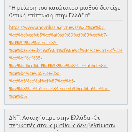
"Η μείωση του κατώτατου μισθού δεν είχε
θετική επίπτωση στην Ελλάδα"
https://www.anovrilissia.gr/news/%22%ce%b7-
%ce%bc%ce%b5%ce%af%cf%89%cf%83%ce%b7-
%cf%84%ce%bf%cf%85-
%ce%ba%ce%b1%cf%84%cf%8e%cf%84%ce%b1%cf%84
%ce%bf%cf%85-
%ce%bc%ce%b9%cf%83%ce%b8%ce%bf%cf%8d-
%ce%b4%ce%b5%ce%bd-
%ce%b5%ce%af%cf%87%ce%b5-
%ce%b8%ce%b5%cf%84%ce%b9%ce%ba%ce%ae-
%ce%b5/
ΔΝΤ: Αστοχήσαμε στην Ελλάδα -Οι
περικοπές στους μισθούς δεν βελτίωσαν