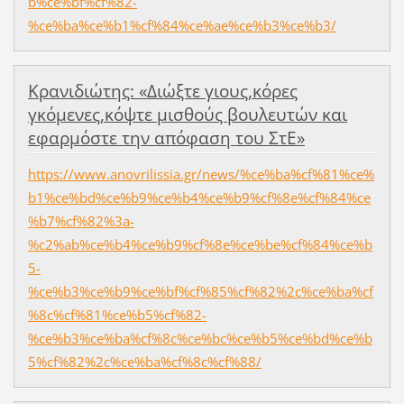
b%ce%bf%cf%82-
%ce%ba%ce%b1%cf%84%ce%ae%ce%b3%ce%b3/
Κρανιδιώτης: «Διώξτε γιους,κόρες
γκόμενες,κόψτε μισθούς βουλευτών και
εφαρμόστε την απόφαση του ΣτΕ»
https://www.anovrilissia.gr/news/%ce%ba%cf%81%ce%
b1%ce%bd%ce%b9%ce%b4%ce%b9%cf%8e%cf%84%ce
%b7%cf%82%3a-
%c2%ab%ce%b4%ce%b9%cf%8e%ce%be%cf%84%ce%b
5-
%ce%b3%ce%b9%ce%bf%cf%85%cf%82%2c%ce%ba%cf
%8c%cf%81%ce%b5%cf%82-
%ce%b3%ce%ba%cf%8c%ce%bc%ce%b5%ce%bd%ce%b
5%cf%82%2c%ce%ba%cf%8c%cf%88/