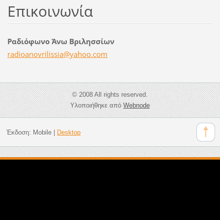
Επικοινωνία
Ραδιόφωνο Άνω Βριλησσίων
radioano
vrilissi
a@yahoo.
com
© 2008 All rights reserved.
Υλοποιήθηκε από
Webnode
Έκδοση:
Mobile
|
Desktop