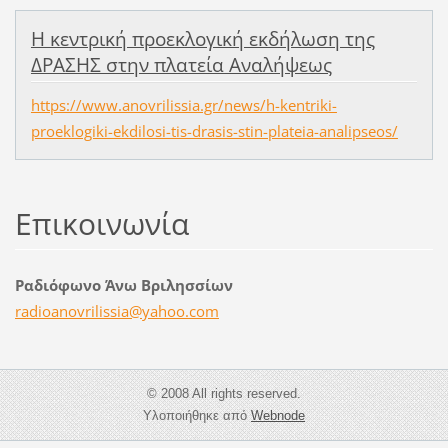
H κεντρική προεκλογική εκδήλωση της
ΔΡΑΣΗΣ στην πλατεία Αναλήψεως
https://www.anovrilissia.gr/news/h-kentriki-
proeklogiki-ekdilosi-tis-drasis-stin-plateia-analipseos/
Επικοινωνία
Ραδιόφωνο Άνω Βριλησσίων
radioano
vrilissi
a@yahoo.
com
© 2008 All rights reserved.
Υλοποιήθηκε από
Webnode