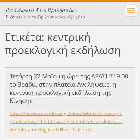
Ραδιόφωνο Άνω Βριλησσίων
Ειδήσεις για τα Βριλήσσια και όχι μόνο
Ετικέτα: κεντρική
προεκλογική εκδήλωση
Τετάρτη 22 Μαΐου η ώρα της ΔΡΑΣΗΣ! 9.00
το βράδυ, στην πλατεία Αναλήψεως, η
κεντρική προεκλογική εκδήλωση της
Κίνησης
https://www.anovrilissia.gr/news/tetarti-22-maioy-i-
ora-tis-drasis-9-00-to-vrady-stin-plateia-analipseos-i-
kentriki-proeklogiki-ekdilosi-tis-kinisis/