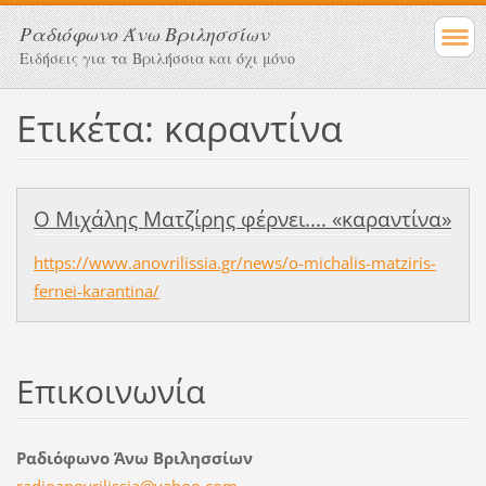
Ραδιόφωνο Άνω Βριλησσίων
Ειδήσεις για τα Βριλήσσια και όχι μόνο
Ετικέτα: καραντίνα
Ο Μιχάλης Ματζίρης φέρνει.... «καραντίνα»
https://www.anovrilissia.gr/news/o-michalis-matziris-
fernei-karantina/
Επικοινωνία
Ραδιόφωνο Άνω Βριλησσίων
radioano
vrilissi
a@yahoo.
com