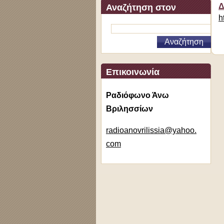
Δ
Αναζήτηση στον
h
ιστότοπο
Επικοινωνία
Ραδιόφωνο Άνω
Βριλησσίων
radioano
vrilissi
a@yahoo.
com