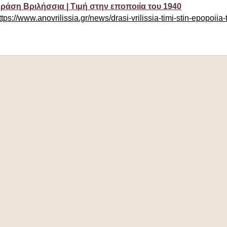
ράση Βριλήσσια | Τιμή στην εποποιία του 1940
ttps://www.anovrilissia.gr/news/drasi-vrilissia-timi-stin-epopoiia