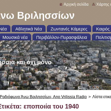
Αρχική σελίδα
Χάρτης 
νω Βριλησσίων
Νέα
Αθλητικά Νέα
Ζωντανές Κάμερες
Καιρός 
Μουσικά νέα
Περιβάλλον-Πυρασφάλεια
Πολιτισ
ήσσια και όχι μόνο
Ραδιόφωνο Άνω Βριλησσίων, Ano Vrilissia Radio
>
Λίστα ετικ
Ετικέτα: εποποιία του 1940