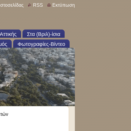
ιστοσελίδας
RSS
Εκτύπωση
Αττικής
Στα (Βριλ)-ίσια
μός
Φωτογραφίες-Βίντεο
ετών