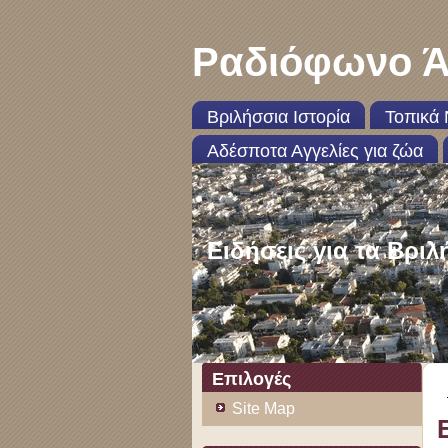
Ραδιόφωνο Ά
Βριλήσσια Ιστορία
Τοπικά 
Αδέσποτα Αγγελίες για ζώα
Ειδήσεις για τα Βριλ
Επιλογές
Site Map