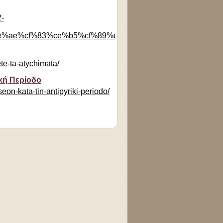
-
%ae%cf%83%ce%b5%cf%89%ce%bd-/
te-ta-atychimata/
κή Περίοδο
eon-kata-tin-antipyriki-periodo/