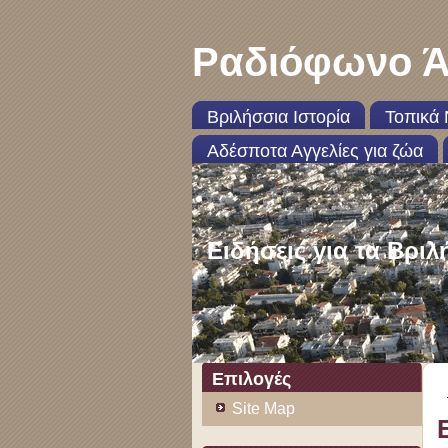
Ραδιόφωνο Ά
Βριλήσσια Ιστορία
Τοπικά 
Αδέσποτα Αγγελίες για ζώα
Ειδήσεις για τα Βριλ
Επιλογές
Site Map