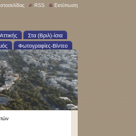
ιστοσελίδας
RSS
Εκτύπωση
Αττικής
Στα (Βριλ)-ίσια
μός
Φωτογραφίες-Βίντεο
ετών