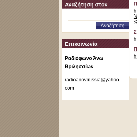
Π
Αναζήτηση στον
h
ιστότοπο
%
%
Σ
h
Επικοινωνία
Π
h
Ραδιόφωνο Άνω
Βριλησσίων
radioano
vrilissi
a@yahoo.
com