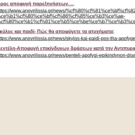
ρος αποφυγή παρεξηγήσεων.....
ttps://www.anovrilissia.gr/news/%cf%80%cf%81%ce%bf%cf%82
ce%b1%cf%80%ce%bf%cf%86%cf%85%ce%b3%ce%ae-
cf%80%ce%b1%cf%81%ce%b5%ce%be%ce%b7%ce%b3%ce
κύλος και παιδί- Πώς θα αποφύγετε τα ατυχήματα;
ttps://www.anovrilissia.gr/news/skylos-kai-paidi-pos-tha-apofyge
εντέλη-Αποφυγή επικίνδυνων δράσεων κατά την Αντιπυρι
ttps://www.anovrilissia.gr/news/penteli-apofygi-epikindynon-dras