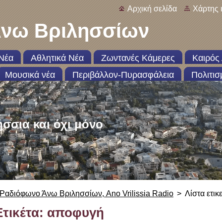
Αρχική σελίδα
Χάρτης 
νω Βριλησσίων
Νέα
Αθλητικά Νέα
Ζωντανές Κάμερες
Καιρός 
Μουσικά νέα
Περιβάλλον-Πυρασφάλεια
Πολιτισ
ήσσια και όχι μόνο
Ραδιόφωνο Άνω Βριλησσίων, Ano Vrilissia Radio
>
Λίστα ετικ
Ετικέτα: αποφυγή