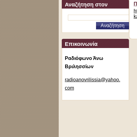
Π
Αναζήτηση στον
h
ιστότοπο
k
Επικοινωνία
Ραδιόφωνο Άνω
Βριλησσίων
radioano
vrilissi
a@yahoo.
com