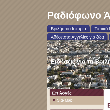
Ραδιόφωνο Ά
Βριλήσσια Ιστορία
Τοπικά 
Αδέσποτα Αγγελίες για ζώα
Ειδήσεις για τα Βριλ
Επιλογές
Site Map