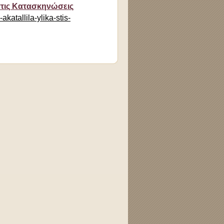
στις Κατασκηνώσεις
katallila-ylika-stis-