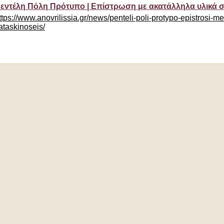
εντέλη Πόλη Πρότυπο | Επίστρωση με ακατάλληλα υλικά 
ttps://www.anovrilissia.gr/news/penteli-poli-protypo-epistrosi-me-a
ataskinoseis/