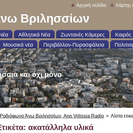
Αρχική σελίδα
Χάρτης 
νω Βριλησσίων
Νέα
Αθλητικά Νέα
Ζωντανές Κάμερες
Καιρός 
Μουσικά νέα
Περιβάλλον-Πυρασφάλεια
Πολιτισ
ήσσια και όχι μόνο
Ραδιόφωνο Άνω Βριλησσίων, Ano Vrilissia Radio
>
Λίστα ετικ
Ετικέτα: ακατάλληλα υλικά