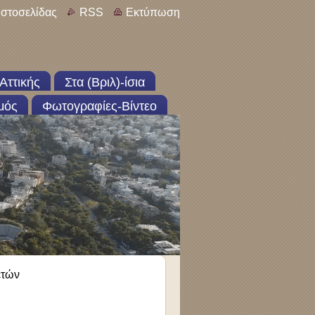
ιστοσελίδας
RSS
Εκτύπωση
Αττικής
Στα (Βριλ)-ίσια
μός
Φωτογραφίες-Βίντεο
ετών