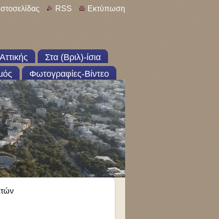
ιστοσελίδας
RSS
Εκτύπωση
Αττικής
Στα (Βριλ)-ίσια
μός
Φωτογραφίες-Βίντεο
ετών