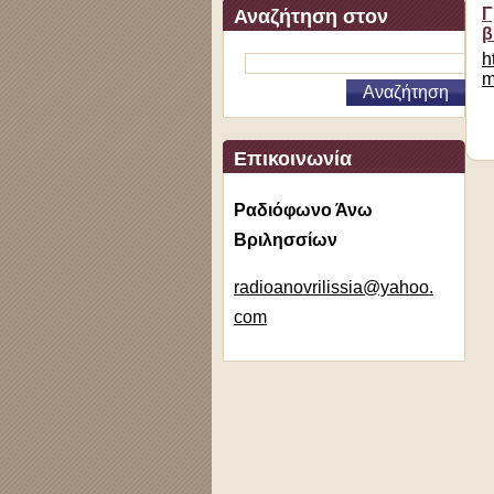
Γ
Αναζήτηση στον
β
ιστότοπο
h
m
Επικοινωνία
Ραδιόφωνο Άνω
Βριλησσίων
radioano
vrilissi
a@yahoo.
com