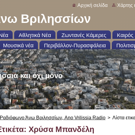
Αρχική σελίδα
Χάρτης 
νω Βριλησσίων
Νέα
Αθλητικά Νέα
Ζωντανές Κάμερες
Καιρός 
Μουσικά νέα
Περιβάλλον-Πυρασφάλεια
Πολιτισ
ήσσια και όχι μόνο
Ραδιόφωνο Άνω Βριλησσίων, Ano Vrilissia Radio
>
Λίστα ετικ
Ετικέτα: Χρύσα Μπανδέλη