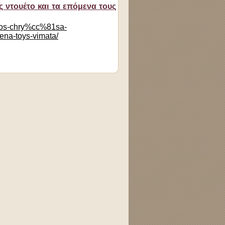
ς ντουέτο και τα επόμενα τους
1kos-chry%cc%81sa-
na-toys-vimata/