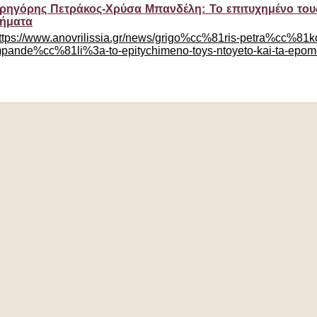
ρηγόρης Πετράκος-Χρύσα Μπανδέλη: Το επιτυχημένο του
ήματα
ttps://www.anovrilissia.gr/news/grigo%cc%81ris-petra%cc%8
pande%cc%81li%3a-to-epitychimeno-toys-ntoyeto-kai-ta-epome