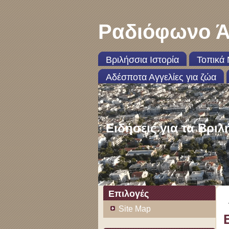
Ραδιόφωνο Ά
Βριλήσσια Ιστορία
Τοπικά 
Αδέσποτα Αγγελίες για ζώα
Ειδήσεις για τα Βριλ
Επιλογές
Site Map