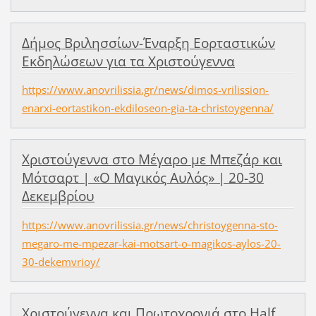
Δήμος Βριλησσίων-Έναρξη Εορταστικών
Εκδηλώσεων για τα Χριστούγεννα
https://www.anovrilissia.gr/news/dimos-vrilission-
enarxi-eortastikon-ekdiloseon-gia-ta-christoygenna/
Χριστούγεννα στο Μέγαρο με Μπεζάρ και
Μότσαρτ | «Ο Μαγικός Αυλός» | 20-30
Δεκεμβρίου
https://www.anovrilissia.gr/news/christoygenna-sto-
megaro-me-mpezar-kai-motsart-o-magikos-aylos-20-
30-dekemvrioy/
Χριστούγεννα και Πρωτοχρονιά στο Half