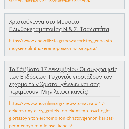
%ce%b1%cf%83%cf%84%ce%b9%ce%ba/
Χριστούγεννα στο Μουσείο
Πλινθοκεραμοποιίας Ν.& Σ. Τσαλαπάτα
https://www.anovrilissia.gr/news/christoygenna-sto-
moyseio-plinthokeramopoiias-n-s-tsalapata/
Το Σάββατο 17 Δεκεμβρίου Οι συγγραφείς
των Εκδόσεων Ψυχογιός γιορτάζουν τον
ερχομό των Χριστουγέννων και σας
περιμένουν! Μην λείψει κανείς!
https://www.anovrilissia.gr/news/to-savvato-17-
dekemvrioy-oi-syggrafeis-ton-ekdoseon-psychogios-
giortazoyn-ton-erchomo-ton-christoygennon-kai-sas-
perimenoyn-min-leipsei-kaneis/