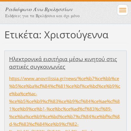
Ραδιόφωνο Άνω Βριλησσίων
Ειδήσεις για τα Βριλήσσια και όχι μόνο
Ετικέτα: Χριστούγεννα
Ηλεκτρονικά εισιτήρια μέσω κινητού στις
αστικές συγκοινωνίες
https://www.anovrilissia.gr/news/%ce%b7%ce%bb%ce
%b5%ce%ba%cf%84%cf%81%ce%bf%ce%bd%ce%b9%c
e%ba%ce%ac-
%ce%b5%ce%b9%cf%83%ce%b9%cf%84%ce%ae%cf%8
1%ce%b9%ce%b1-%ce%bc%ce%ad%cf%83%cf%89-
%ce%ba%ce%b9%ce%bd%ce%b7%cf%84%ce%bf%cf%8
d-%cf%83%cf%84%ce%b9%cf%82-