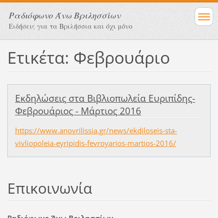
Ραδιόφωνο Άνω Βριλησσίων
Ειδήσεις για τα Βριλήσσια και όχι μόνο
Ετικέτα: Φεβρουάριο
Εκδηλώσεις στα Βιβλιοπωλεία Ευριπίδης-
Φεβρουάριος - Μάρτιος 2016
https://www.anovrilissia.gr/news/ekdiloseis-sta-
vivliopoleia-eyripidis-fevroyarios-martios-2016/
Επικοινωνία
Ραδιόφωνο Άνω Βριλησσίων