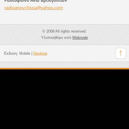
radioano
vrilissi
a@yahoo.
com
© 2008 All rights reserved.
Υλοποιήθηκε από
Webnode
Έκδοση:
Mobile
|
Desktop