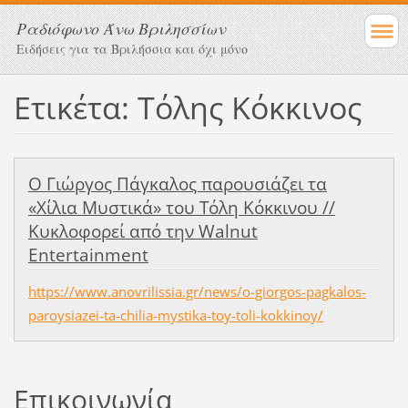
Ραδιόφωνο Άνω Βριλησσίων
Ειδήσεις για τα Βριλήσσια και όχι μόνο
Ετικέτα: Τόλης Κόκκινος
Ο Γιώργος Πάγκαλος παρουσιάζει τα
«Χίλια Μυστικά» του Τόλη Κόκκινου //
Κυκλοφορεί από την Walnut
Entertainment
https://www.anovrilissia.gr/news/o-giorgos-pagkalos-
paroysiazei-ta-chilia-mystika-toy-toli-kokkinoy/
Επικοινωνία