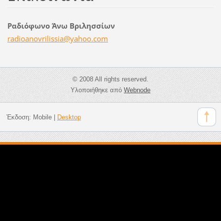
Ραδιόφωνο Άνω Βριλησσίων
radioano
vrilissi
a@yahoo.
com
© 2008 All rights reserved.
Υλοποιήθηκε από
Webnode
Έκδοση:
Mobile
|
Desktop