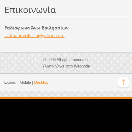
Επικοινωνία
Ραδιόφωνο Άνω Βριλησσίων
radioano
vrilissi
a@yahoo.
com
© 2008 All rights reserved.
Υλοποιήθηκε από
Webnode
Έκδοση:
Mobile
|
Desktop