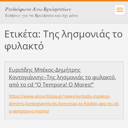
Ραδιόφωνο Άνω Βριλησσίων
Ειδήσεις για τα Βριλήσσια και όχι μόνο
Ετικέτα: Της λησμονιάς το
φυλακτό
Ευριπδης Μπέκος-Δημήτρης
Κοντογιάννης–Της λησμονιάς το φυλακτό,
από το cd “O Tempora! O Mores!”
https://www.anovrilissia.gr/news/eyripdis-mpekos-
dimitris-kontogiannis-tis-lismonias-to-fylakto-apo-to-cd-
o-tempora-o-mores/