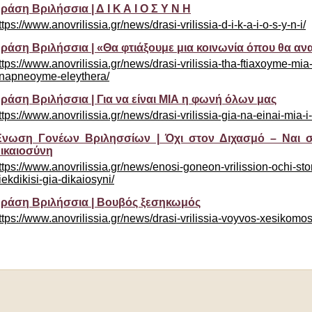
ράση Βριλήσσια | Δ Ι Κ Α Ι Ο Σ Υ Ν Η
ttps://www.anovrilissia.gr/news/drasi-vrilissia-d-i-k-a-i-o-s-y-n-i/
ράση Βριλήσσια | «Θα φτιάξουμε μια κοινωνία όπου θα αν
ttps://www.anovrilissia.gr/news/drasi-vrilissia-tha-ftiaxoyme-mi
napneoyme-eleythera/
ράση Βριλήσσια | Για να είναι ΜΙΑ η φωνή όλων μας
ttps://www.anovrilissia.gr/news/drasi-vrilissia-gia-na-einai-mia-i
νωση Γονέων Βριλησσίων | Όχι στον Διχασμό – Ναι στ
ικαιοσύνη
ttps://www.anovrilissia.gr/news/enosi-goneon-vrilission-ochi-sto
iekdikisi-gia-dikaiosyni/
ράση Βριλήσσια | Βουβός ξεσηκωμός
ttps://www.anovrilissia.gr/news/drasi-vrilissia-voyvos-xesikomos