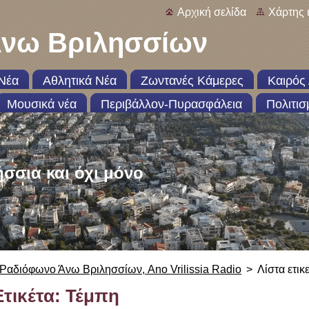
Αρχική σελίδα
Χάρτης 
νω Βριλησσίων
Νέα
Αθλητικά Νέα
Ζωντανές Κάμερες
Καιρός 
Μουσικά νέα
Περιβάλλον-Πυρασφάλεια
Πολιτισ
ήσσια και όχι μόνο
Ραδιόφωνο Άνω Βριλησσίων, Ano Vrilissia Radio
>
Λίστα ετικ
Ετικέτα: Τέμπη