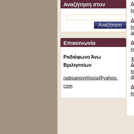
Δ
Αναζήτηση στον
h
ιστότοπο
Δ
h
a
Επικοινωνία
Δ
h
Ραδιόφωνο Άνω
Έ
Δ
Βριλησσίων
h
d
radioano
vrilissi
a@yahoo.
com
Δ
h