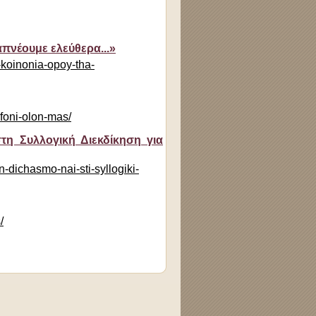
απνέουμε ελεύθερα...»
a-koinonia-opoy-tha-
-foni-olon-mas/
η Συλλογική Διεκδίκηση για
n-dichasmo-nai-sti-syllogiki-
/