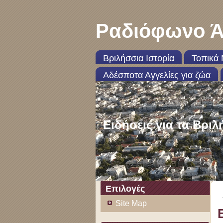
Ραδιόφωνο Ά
Βριλήσσια Ιστορία
Τοπικά 
Αδέσποτα Αγγελίες για ζώα
Ειδήσεις για τα Βριλ
Επιλογές
Site Map