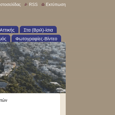
ιστοσελίδας
RSS
Εκτύπωση
Αττικής
Στα (Βριλ)-ίσια
μός
Φωτογραφίες-Βίντεο
ετών