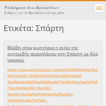
Ραδιόφωνο Άνω Βριλησσίων
Ειδήσεις για τα Βριλήσσια και όχι μόνο
Ετικέτα: Σπάρτη
Bλάβη στον κινητήρια η αιτία της
συντριβής αεροπλάνου στη Σπάρτη με δύο
νεκρούς
https://www.anovrilissia.gr/news/b%ce%bb%ce%ac%ce
%b2%ce%b7-%cf%83%cf%84%ce%bf%ce%bd-
%ce%ba%ce%b9%ce%bd%ce%b7%cf%84%ce%ae%cf%8
1%ce%b9%ce%b1-%ce%b7-
%ce%b1%ce%b9%cf%84%ce%af%ce%b1-
%cf%84%ce%b7%cf%82-