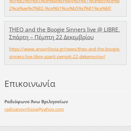
%cf%83%cf%85%ce%bd%cf%84%cf%81%ce%b9%ce%b
2%ce%ae%cf%82-%ce%b1%ce%b5%cf%81%ce%bf/
THEO and the Boogie Sinners live @ LIBRE,
Σπάρτη – Πέμπτη 22 Δεκεμβρίου
https://www.anovrilissia.gr/news/theo-and-the-boogie-
sinners-live-libre-sparti-pempti-22-dekemvrioy/
Επικοινωνία
Ραδιόφωνο Άνω Βριλησσίων
radioano
vrilissi
a@yahoo.
com