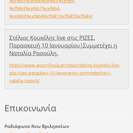
%cf%80%ce%ac%ce%b3%ce%bf-
%cf%84%ce%b7%ce%bd-
%ce%b9%ce%b4%cf%81%cf%85%cf%84/
Στέλιος Κουκέλης live στις ΡΙΖΕΣ,
Παρασκευή 10 Ιανουαρίου|Συμμετέχει η
Ναταλία Ρασούλη.
https://www.anovrilissia.gr/news/stelios-koykelis-live-
stis-rizes-paraskeyi-10-ianoyarioy-symmetechei-i-
natalia-rasoyli/
Επικοινωνία
Ραδιόφωνο Άνω Βριλησσίων