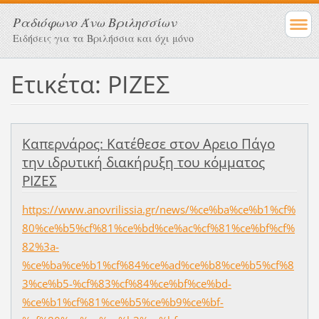
Ραδιόφωνο Άνω Βριλησσίων
Ειδήσεις για τα Βριλήσσια και όχι μόνο
Ετικέτα: ΡΙΖΕΣ
Καπερνάρος: Κατέθεσε στον Αρειο Πάγο
την ιδρυτική διακήρυξη του κόμματος
ΡΙΖΕΣ
https://www.anovrilissia.gr/news/%ce%ba%ce%b1%cf%
80%ce%b5%cf%81%ce%bd%ce%ac%cf%81%ce%bf%cf%
82%3a-
%ce%ba%ce%b1%cf%84%ce%ad%ce%b8%ce%b5%cf%8
3%ce%b5-%cf%83%cf%84%ce%bf%ce%bd-
%ce%b1%cf%81%ce%b5%ce%b9%ce%bf-