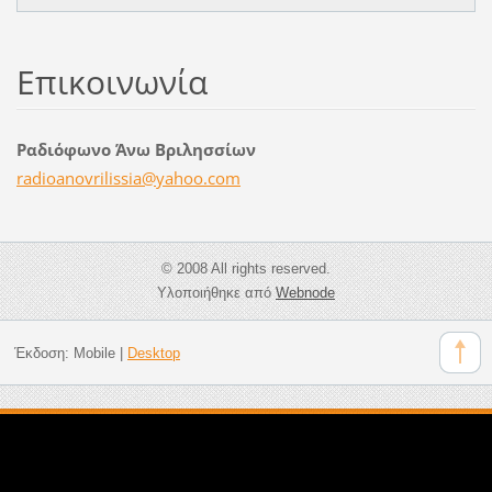
Επικοινωνία
Ραδιόφωνο Άνω Βριλησσίων
radioano
vrilissi
a@yahoo.
com
© 2008 All rights reserved.
Υλοποιήθηκε από
Webnode
Έκδοση:
Mobile
|
Desktop