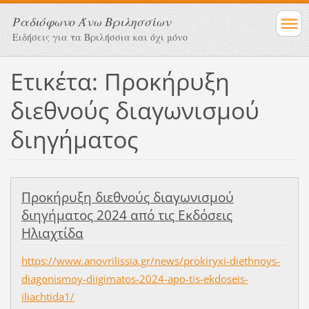
Ραδιόφωνο Άνω Βριλησσίων
Ειδήσεις για τα Βριλήσσια και όχι μόνο
Ετικέτα: Προκήρυξη
διεθνούς διαγωνισμού
διηγήματος
Προκήρυξη διεθνούς διαγωνισμού
διηγήματος 2024 από τις Εκδόσεις
Ηλιαχτίδα
https://www.anovrilissia.gr/news/prokiryxi-diethnoys-
diagonismoy-diigimatos-2024-apo-tis-ekdoseis-
iliachtida1/