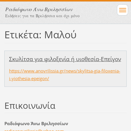
Ραδιόφωνο Άνω Βριλησσίων
Ειδήσεις για τα Βριλήσσια και όχι μόνο
Ετικέτα: Μαλού
Σκυλίτσα για φιλοξενία ή υιοθεσία-Επείγον
https://www.anovrilissia.gr/news/skylitsa-gia-filoxenia-
i-yiothesia-epeigon/
Επικοινωνία
Ραδιόφωνο Άνω Βριλησσίων
radioano
vrilissi
a@yahoo.
com