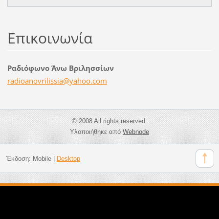
Επικοινωνία
Ραδιόφωνο Άνω Βριλησσίων
radioano
vrilissi
a@yahoo.
com
© 2008 All rights reserved.
Υλοποιήθηκε από
Webnode
Έκδοση:
Mobile
|
Desktop