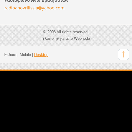
radioano
vrilissi
a@yahoo.
com
© 2008 All rights reserved.
Υλοποιήθηκε από
Webnode
Έκδοση:
Mobile
|
Desktop