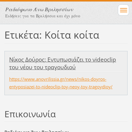
Ραδιόφωνο Άνω Βριλησσίων
Ειδήσεις για τα Βριλήσσια και όχι μόνο
Ετικέτα: Κοίτα κοίτα
Nίκος Δούρος: Εντυπωσιάζει το νideoclip
του νέου του τραγουδιού
https://www.anovrilissia.gr/news/nikos-doyros-
entyposiazei-to-nideoclip-toy-neoy-toy-tragoydioy/
Επικοινωνία
Ραδιόφωνο Άνω Βριλησσίων