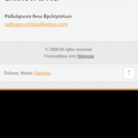
Ραδιόφωνο Άνω Βριλησσίων
radioano
vrilissi
a@yahoo.
com
© 2008 All rights reserved.
Υλοποιήθηκε από
Webnode
Έκδοση:
Mobile
|
Desktop