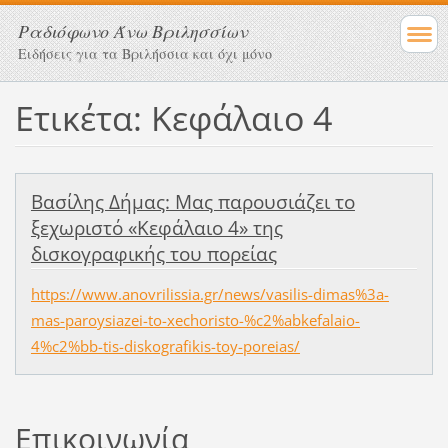
Ραδιόφωνο Άνω Βριλησσίων
Ειδήσεις για τα Βριλήσσια και όχι μόνο
Ετικέτα: Κεφάλαιο 4
Βασίλης Δήμας: Μας παρουσιάζει το
ξεχωριστό «Κεφάλαιο 4» της
δισκογραφικής του πορείας
https://www.anovrilissia.gr/news/vasilis-dimas%3a-
mas-paroysiazei-to-xechoristo-%c2%abkefalaio-
4%c2%bb-tis-diskografikis-toy-poreias/
Επικοινωνία