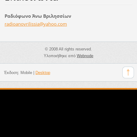
Ραδιόφωνο Άνω Βριλησσίων
radioano
vrilissi
a@yahoo.
com
© 2008 All rights reserved.
Υλοποιήθηκε από
Webnode
Έκδοση:
Mobile
|
Desktop