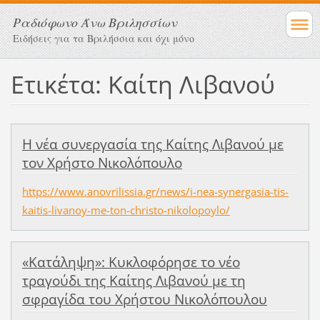
Ραδιόφωνο Άνω Βριλησσίων
Ειδήσεις για τα Βριλήσσια και όχι μόνο
Ετικέτα: Καίτη Λιβανού
Η νέα συνεργασία της Καίτης Λιβανού με
τον Χρήστο Νικολόπουλο
https://www.anovrilissia.gr/news/i-nea-synergasia-tis-
kaitis-livanoy-me-ton-christo-nikolopoylo/
«Κατάληψη»: Κυκλοφόρησε το νέο
τραγούδι της Καίτης Λιβανού με τη
σφραγίδα του Χρήστου Νικολόπουλου