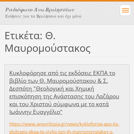
Ραδιόφωνο Άνω Βριλησσίων
Ειδήσεις για τα Βριλήσσια και όχι μόνο
Ετικέτα: Θ.
Μαυρομούστακος
Κυκλοφόρησε από τις εκδόσεις ΕΚΠΑ το
βιβλίο των Θ. Μαυρομούστακου & Σ.
Δεσπότη "Θεολογική και Χημική
επισκόπηση της Ανάστασης του Λαζάρου
και του Χριστού σύμφωνα με το κατά
Ιωάννην Ευαγγέλιο"
https://www.anovrilissia.gr/news/kykloforise-apo-tis-
ekdoseis-ekpa-to-vivlio-ton-th-mayromoystakoy-s-