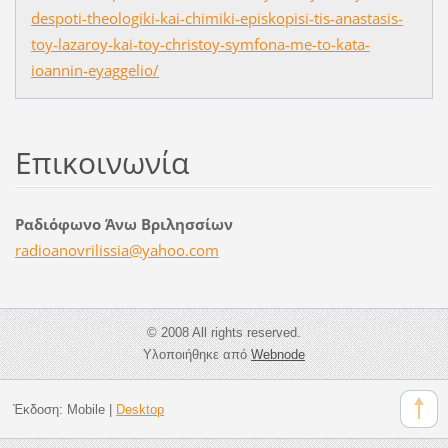
despoti-theologiki-kai-chimiki-episkopisi-tis-anastasis-
toy-lazaroy-kai-toy-christoy-symfona-me-to-kata-
ioannin-eyaggelio/
Επικοινωνία
Ραδιόφωνο Άνω Βριλησσίων
radioano
vrilissi
a@yahoo.
com
© 2008 All rights reserved.
Υλοποιήθηκε από
Webnode
Έκδοση:
Mobile
|
Desktop