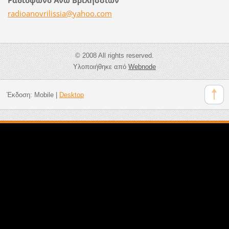
radioano
vrilissi
a@yahoo.
com
© 2008 All rights reserved.
Υλοποιήθηκε από
Webnode
Έκδοση:
Mobile
|
Desktop