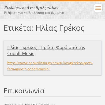
Ραδιόφωνο Άνω Βριλησσίων
Ειδήσεις για τα Βριλήσσια και όχι μόνο
Ετικέτα: Ηλίας Γρέκος
Ηλίας Γκρέκος - Πρώτη Φορά από την
Cobalt Music
https://www.anovrilissia.gr/news/ilias-gkrekos-proti-
fora-apo-tin-cobalt-music/
Επικοινωνία
Ραδιόφωνο Άνω Βριλησσίων