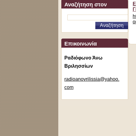
Ε
Αναζήτηση στον
Γ
ιστότοπο
h
o
Επικοινωνία
Ραδιόφωνο Άνω
Βριλησσίων
radioano
vrilissi
a@yahoo.
com