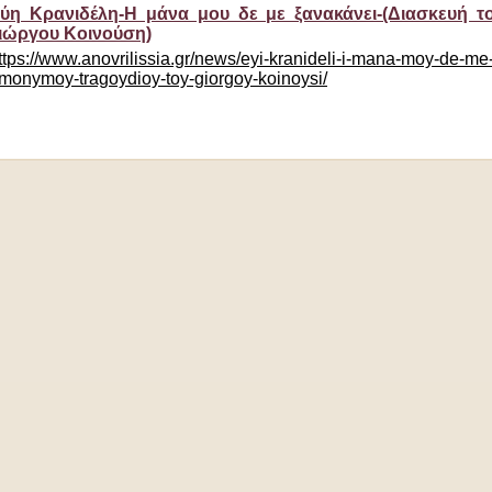
ύη Κρανιδέλη-Η μάνα μου δε με ξανακάνει-(Διασκευή 
ιώργου Κοινούση)
ttps://www.anovrilissia.gr/news/eyi-kranideli-i-mana-moy-de-me
monymoy-tragoydioy-toy-giorgoy-koinoysi/