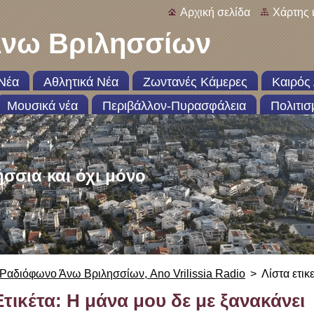
Αρχική σελίδα
Χάρτης 
νω Βριλησσίων
Νέα
Αθλητικά Νέα
Ζωντανές Κάμερες
Καιρός 
Μουσικά νέα
Περιβάλλον-Πυρασφάλεια
Πολιτισ
ήσσια και όχι μόνο
Ραδιόφωνο Άνω Βριλησσίων, Ano Vrilissia Radio
>
Λίστα ετικ
Ετικέτα: Η μάνα μου δε με ξανακάνει