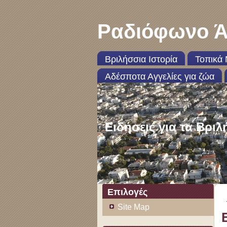
Ραδιόφωνο Ά
Βριλήσσια Ιστορία
Τοπικά 
Αδέσποτα Αγγελίες για ζώα
Ειδήσεις για τα Βριλ
Επιλογές
Site Map