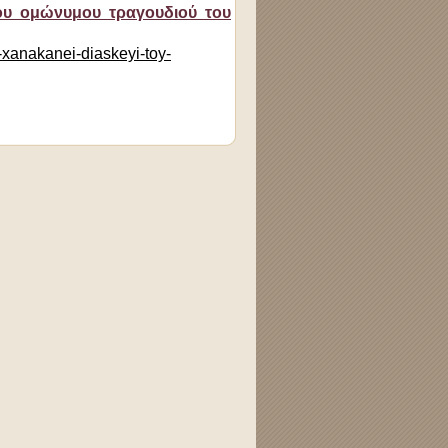
του ομώνυμου τραγουδιού του
-xanakanei-diaskeyi-toy-