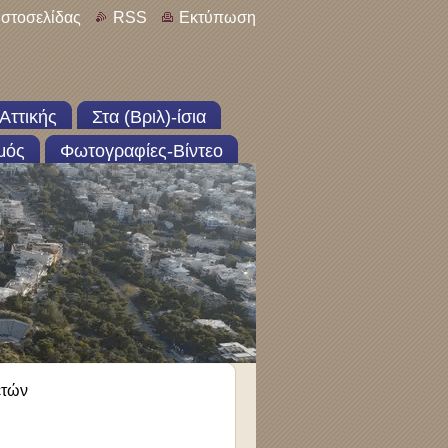
ιστοσελίδας
RSS
Εκτύπωση
Αττικής
Στα (Βριλ)-ίσια
μός
Φωτογραφίες-Βίντεο
ετών