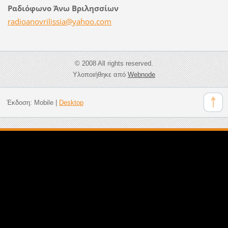
Ραδιόφωνο Άνω Βριλησσίων
radioano
vrilissi
a@yahoo.
com
© 2008 All rights reserved.
Υλοποιήθηκε από
Webnode
Έκδοση:
Mobile
|
Desktop