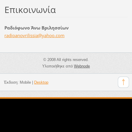
Επικοινωνία
Ραδιόφωνο Άνω Βριλησσίων
radioano
vrilissi
a@yahoo.
com
© 2008 All rights reserved.
Υλοποιήθηκε από
Webnode
Έκδοση:
Mobile
|
Desktop