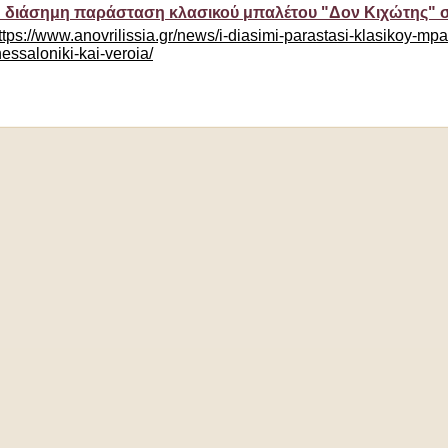
 διάσημη παράσταση κλασικού μπαλέτου "Δον Κιχώτης" σ
ttps://www.anovrilissia.gr/news/i-diasimi-parastasi-klasikoy-mpa
hessaloniki-kai-veroia/