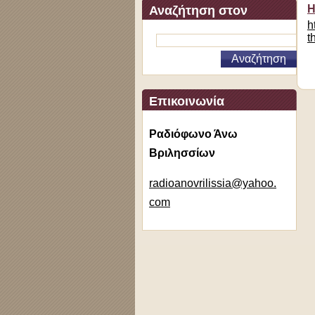
Η
Αναζήτηση στον
h
ιστότοπο
t
Επικοινωνία
Ραδιόφωνο Άνω
Βριλησσίων
radioano
vrilissi
a@yahoo.
com