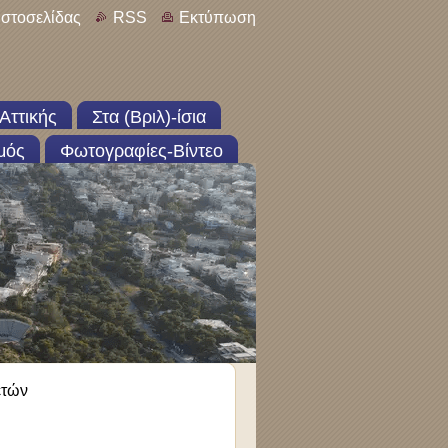
ιστοσελίδας
RSS
Εκτύπωση
Αττικής
Στα (Βριλ)-ίσια
μός
Φωτογραφίες-Βίντεο
ετών