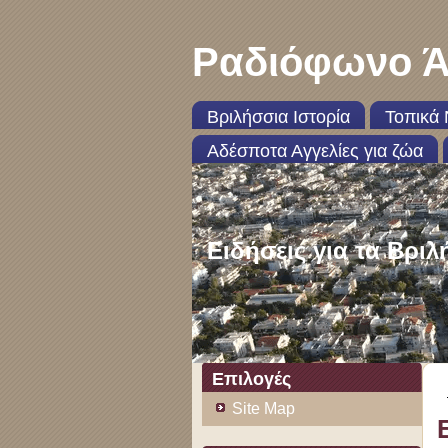
Ραδιόφωνο Ά
Βριλήσσια Ιστορία
Τοπικά 
Αδέσποτα Αγγελίες για ζώα
Ειδήσεις για τα Βριλ
Επιλογές
Site Map