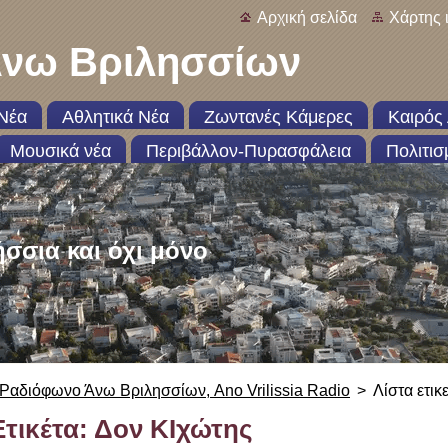
Αρχική σελίδα
Χάρτης 
νω Βριλησσίων
Νέα
Αθλητικά Νέα
Ζωντανές Κάμερες
Καιρός 
Μουσικά νέα
Περιβάλλον-Πυρασφάλεια
Πολιτισ
ήσσια και όχι μόνο
Ραδιόφωνο Άνω Βριλησσίων, Ano Vrilissia Radio
>
Λίστα ετικ
Ετικέτα: Δον ΚΙχώτης