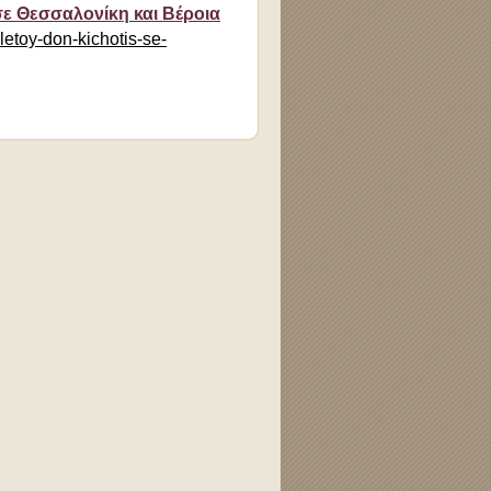
ε Θεσσαλονίκη και Βέροια
letoy-don-kichotis-se-