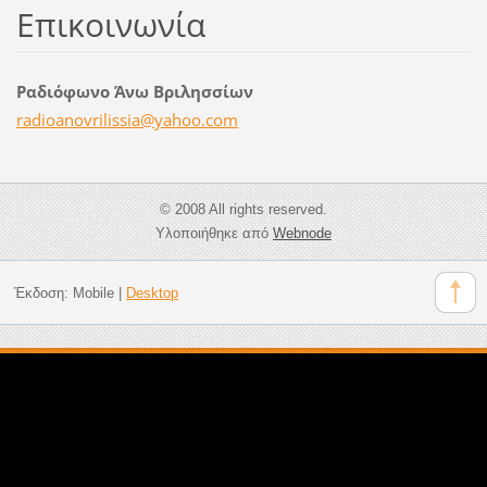
Επικοινωνία
Ραδιόφωνο Άνω Βριλησσίων
radioano
vrilissi
a@yahoo.
com
© 2008 All rights reserved.
Υλοποιήθηκε από
Webnode
Έκδοση:
Mobile
|
Desktop