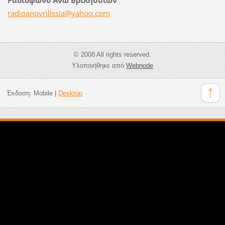
radioano
vrilissi
a@yahoo.
com
© 2008 All rights reserved.
Υλοποιήθηκε από
Webnode
Έκδοση:
Mobile
|
Desktop