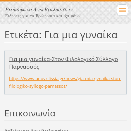
Ραδιόφωνο Άνω Βριλησσίων
Ειδήσεις για τα Βριλήσσια και όχι μόνο
Ετικέτα: Για μια γυναίκα
Για μια γυναίκα-Στον Φιλολογικό Σύλλογο
Παρνασσός
https://www.anovrilissia.gr/news/gia-mia-gynaika-ston-
filologiko-syllogo-parnassos/
Επικοινωνία
Ραδιόφωνο Άνω Βριλησσίων