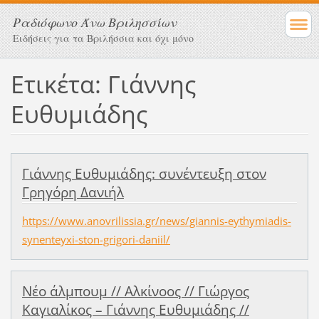
Ραδιόφωνο Άνω Βριλησσίων
Ειδήσεις για τα Βριλήσσια και όχι μόνο
Ετικέτα: Γιάννης
Ευθυμιάδης
Γιάννης Ευθυμιάδης: συνέντευξη στον
Γρηγόρη Δανιήλ
https://www.anovrilissia.gr/news/giannis-eythymiadis-
synenteyxi-ston-grigori-daniil/
Νέο άλμπουμ // Αλκίνοος // Γιώργος
Καγιαλίκος – Γιάννης Ευθυμιάδης //