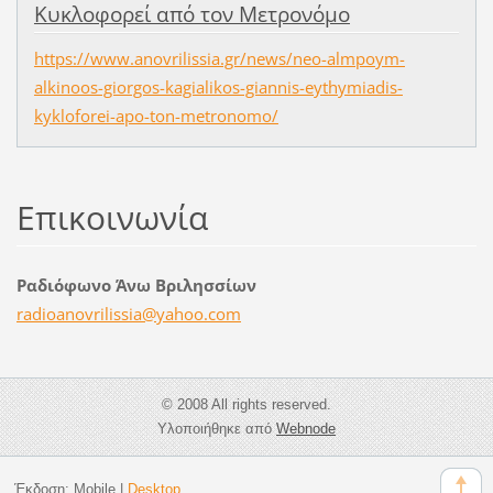
Κυκλοφορεί από τον Μετρονόμο
https://www.anovrilissia.gr/news/neo-almpoym-
alkinoos-giorgos-kagialikos-giannis-eythymiadis-
kykloforei-apo-ton-metronomo/
Επικοινωνία
Ραδιόφωνο Άνω Βριλησσίων
radioano
vrilissi
a@yahoo.
com
© 2008 All rights reserved.
Υλοποιήθηκε από
Webnode
Έκδοση:
Mobile
|
Desktop