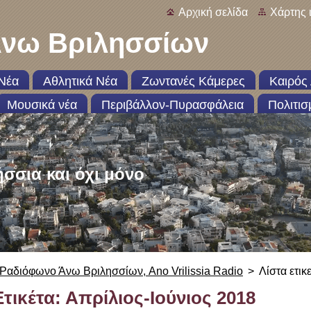
Αρχική σελίδα
Χάρτης 
νω Βριλησσίων
Νέα
Αθλητικά Νέα
Ζωντανές Κάμερες
Καιρός 
Μουσικά νέα
Περιβάλλον-Πυρασφάλεια
Πολιτισ
ήσσια και όχι μόνο
Ραδιόφωνο Άνω Βριλησσίων, Ano Vrilissia Radio
>
Λίστα ετικ
Ετικέτα: Απρίλιος-Ιούνιος 2018