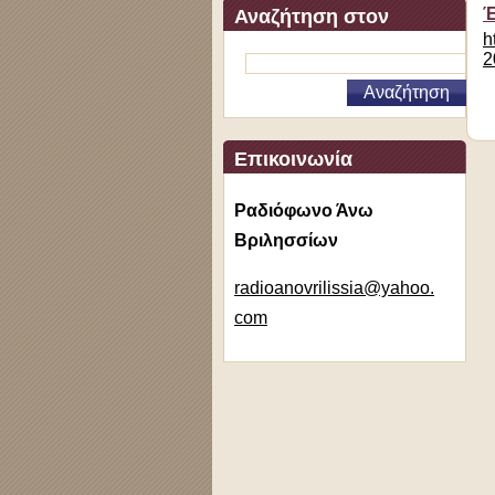
Έ
Αναζήτηση στον
h
ιστότοπο
2
Επικοινωνία
Ραδιόφωνο Άνω
Βριλησσίων
radioano
vrilissi
a@yahoo.
com