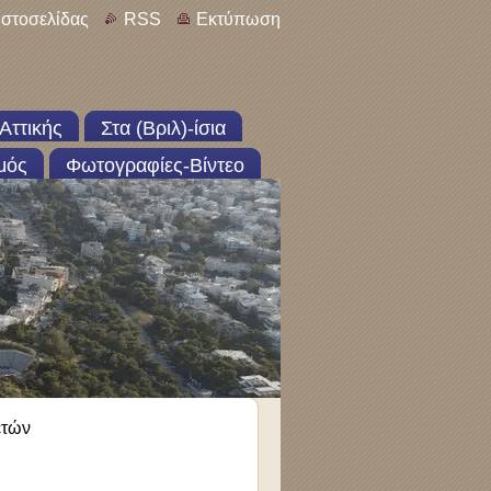
ιστοσελίδας
RSS
Εκτύπωση
Αττικής
Στα (Βριλ)-ίσια
μός
Φωτογραφίες-Βίντεο
ετών