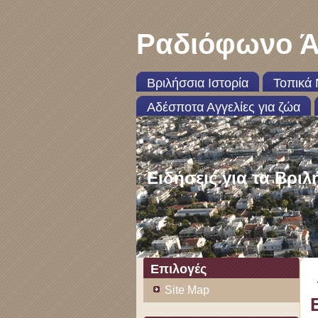
Ραδιόφωνο Ά
Βριλήσσια Ιστορία
Τοπικά 
Αδέσποτα Αγγελίες για ζώα
Ειδήσεις για τα Βριλ
Επιλογές
Site Map