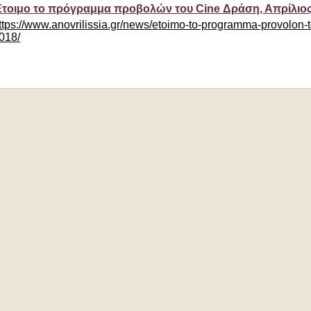
τοιμο το πρόγραμμα προβολών του Cine Δράση, Απρίλιος 
ttps://www.anovrilissia.gr/news/etoimo-to-programma-provolon-to
018/