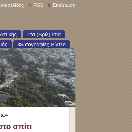
ιστοσελίδας
RSS
Εκτύπωση
Αττικής
Στα (Βριλ)-ίσια
μός
Φωτογραφίες-Βίντεο
ετών
στο σπίτι