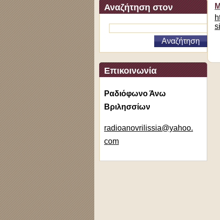
Μ
Αναζήτηση στον
h
ιστότοπο
s
Επικοινωνία
Ραδιόφωνο Άνω
Βριλησσίων
radioano
vrilissi
a@yahoo.
com