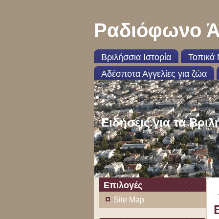
Ραδιόφωνο Ά
Βριλήσσια Ιστορία
Τοπικά 
Αδέσποτα Αγγελίες για ζώα
Ειδήσεις για τα Βριλ
Επιλογές
Site Map