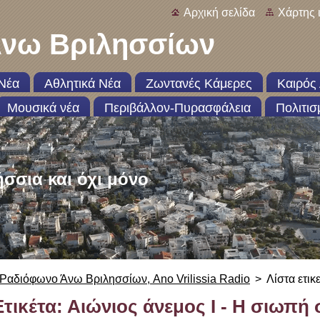
Αρχική σελίδα
Χάρτης 
νω Βριλησσίων
Νέα
Αθλητικά Νέα
Ζωντανές Κάμερες
Καιρός 
Μουσικά νέα
Περιβάλλον-Πυρασφάλεια
Πολιτισ
ήσσια και όχι μόνο
Ραδιόφωνο Άνω Βριλησσίων, Ano Vrilissia Radio
>
Λίστα ετικ
Ετικέτα: Αιώνιος άνεμος Ι - Η σιωπή 