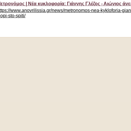
ετρονόμος | Νέα κυκλοφορία: Γιάννης Γλέζος - Αιώνιος άνεμ
ttps://www.anovrilissia.gr/news/metronomos-nea-kykloforia-gian
iopi-sto-spiti/