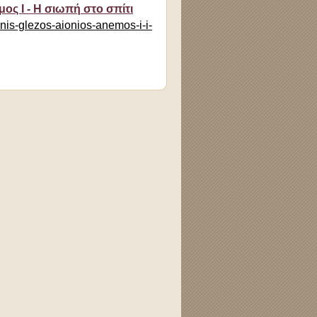
ος Ι - Η σιωπή στο σπίτι
nis-glezos-aionios-anemos-i-i-