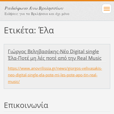
Ραδιόφωνο Άνω Βριλησσίων
Ειδήσεις για τα Βριλήσσια και όχι μόνο
Ετικέτα: Έλα
Γιώργος Βεληβασάκης-Νέο Digital single
Έλα-Ποτέ μη λές ποτέ από την Real Music
https://www.anovrilissia.gr/news/giorgos-velivasakis-
neo-digital-single-ela-pote-mi-les-pote-apo-tin-real-
music/
Επικοινωνία