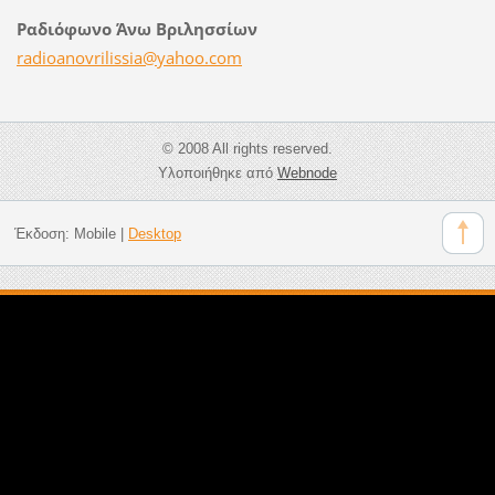
Ραδιόφωνο Άνω Βριλησσίων
radioano
vrilissi
a@yahoo.
com
© 2008 All rights reserved.
Υλοποιήθηκε από
Webnode
Έκδοση:
Mobile
|
Desktop