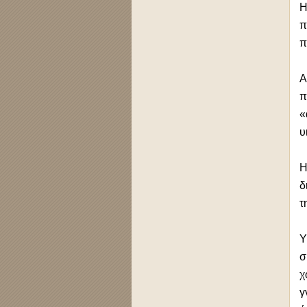
Η
π
π
Α
π
«
υ
Η
δ
τ
Υ
σ
χ
γ