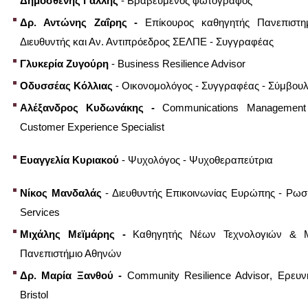
Δημοσθένης Γαλλής
-
Βραβευμένος φωτογράφος
Δρ. Αντώνης Ζαΐρης -
E
πίκουρος καθηγητής Πανεπιστη
Διευθυντής και Αν. Αντιπρόεδρος ΣΕΛΠΕ - Συγγραφέας
Γλυκερία Ζυγούρη
-
Business
Resilience
Advisor
Οδυσσέας Κόλλιας
- Οικονομολόγος - Συγγραφέας - Σύμβουλ
Αλέξανδρος
Κυδωνάκης -
Communications Management 
Customer Experience Specialist
Ευαγγελία Κυριακού
-
Ψυχολόγος - Ψυχοθεραπεύτρια
Νίκος Μανδαλάς
- Διευθυντής Επικοινωνίας Ευρώπης - Ρωσ
Services
Μιχάλης Μεϊμάρης -
Καθηγητής Νέων Τεχνολογιών & ΜΜ
Πανεπιστήμιο Αθηνών
Δρ. Μαρία Ξανθού -
Community
Resilience
Advisor
, Ερευν
Bristol