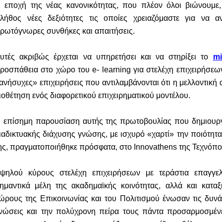
 εποχή της νέας κανονικότητας, που πλέον όλοι βιώνουμε,
λήθος νέες δεξιότητες τις οποίες χρειαζόμαστε για να αν
ρωτόγνωρες συνθήκες και απαιτήσεις.
υτές ακριβώς έρχεται να υπηρετήσει και να στηρίξει το
mi
ροσπάθεια στο χώρο του
e
-
learning
για στελέχη επιχειρήσεων
ανήσυχες» επιχειρήσεις που αντιλαμβάνονται ότι η μελλοντική 
ιοθέτηση ενός διαφορετικού επιχειρηματικού μοντέλου.
 επίσημη παρουσίαση αυτής της πρωτοβουλίας που δημιουργ
ιαδικτυακής διάχυσης γνώσης, με ισχυρό «χαρτί» την ποιότητ
ης, πραγματοποιήθηκε πρόσφατα, στο
Innovathens
της Τεχνόπο
ψηλού κύρους στελέχη επιχειρήσεων με τεράστια επαγγελμ
ημαντικά μέλη
της ακαδημαϊκής κοινότητας, αλλά και κατ
ώρους της Επικοινωνίας και του Πολιτισμού ένωσαν τις δυνάμ
νώσεις και την πολύχρονη πείρα τους πάντα προσαρμοσμένε