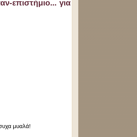
ν-επιστήμιο... για
συχα μυαλά!