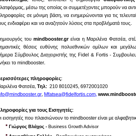
λατφόρμας, μέσω της οποίας οι συμμετέχοντες μπορούν να αντ
ληροφορίες σε μόνιμη βάση, να ενημερώνονται για τις τελευταί
ους ενδιαφέρει και να αναζητούν λύσεις στα προβλήματά τους.
ημιουργός του
mindbooster.gr
είναι η Μαριλένα Φατσέα, στέ
ημαντικές θέσεις ευθύνης πολυεθνικών ομίλων και μεγάλω
ήμερα Σύμβουλος Διαχειριστής της
Fidel
&
Fortis
- Συμβουλευ
νήκει το
mindbooster
.
ερισσότερες πληροφορίες
:
αριλένα Φατσέα,
Τηλ:
210 8010245, 6972001020
nfo
@
mindbooster
.
gr
,
Μ
fatsea
@
fidelfortis
.
com
,
www
.
mindboost
ληροφορίες για τους Εισηγητές:
ι εισηγητές που πλαισιώνουν το
mindbooster
είναι με αλφαβητικ
Γιώργος
Βλάχος
-
Business Growth Advisor