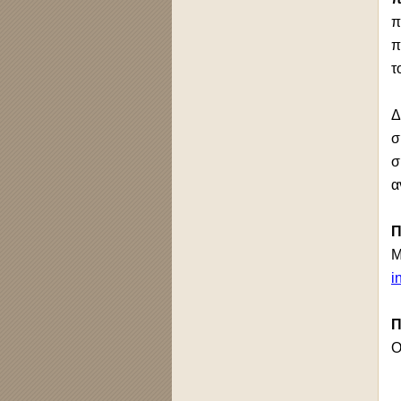
π
π
τ
Δ
σ
σ
α
Π
Μ
i
Π
Ο