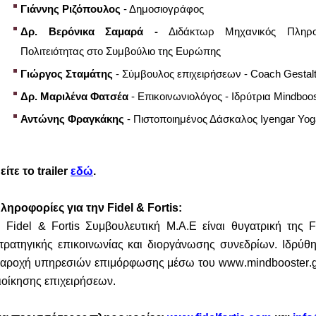
Γιάννης Ριζόπουλος
- Δημοσιογράφος
Δρ. Βερόνικα Σαμαρά -
Διδάκτωρ Μηχανικός Πληροφ
Πολιτειότητας στο Συμβούλιο της Ευρώπης
Γιώργος Σταμάτης
- Σύμβουλος επιχειρήσεων -
Coach
Gestal
Δρ. Μαριλένα Φατσέα
- Επικοινωνιολόγος - Ιδρύτρια Μ
indboo
Αντώνης Φραγκάκης
- Πιστοποιημένος Δάσκαλος
I
yengar
Yog
είτε το
trailer
εδώ
.
ληροφορίες για την
Fidel
&
Fortis
:
H
Fidel
&
Fortis
Συμβουλευτική Μ.Α.Ε είναι θυγατρική της
F
τρατηγικής επικοινωνίας και διοργάνωσης συνεδρίων. Ιδρύθ
αροχή υπηρεσιών επιμόρφωσης μέσω του
www
.
mindbooster
.
ιοίκησης επιχειρήσεων.