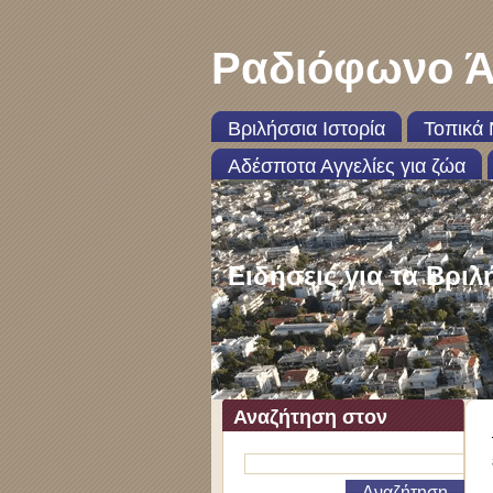
Ραδιόφωνο Ά
Βριλήσσια Ιστορία
Τοπικά 
Αδέσποτα Αγγελίες για ζώα
Ειδήσεις για τα Βριλ
Αναζήτηση στον
ιστότοπο