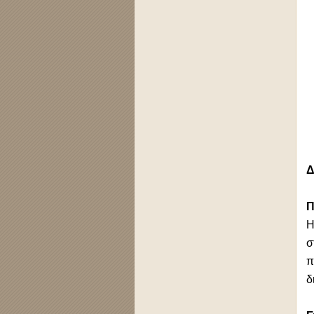
Δ
Π
σ
π
δ