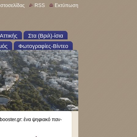
ιστοσελίδας
RSS
Εκτύπωση
Αττικής
Στα (Βριλ)-ίσια
μός
Φωτογραφίες-Βίντεο
ooster.gr: ένα ψηφιακό παν-