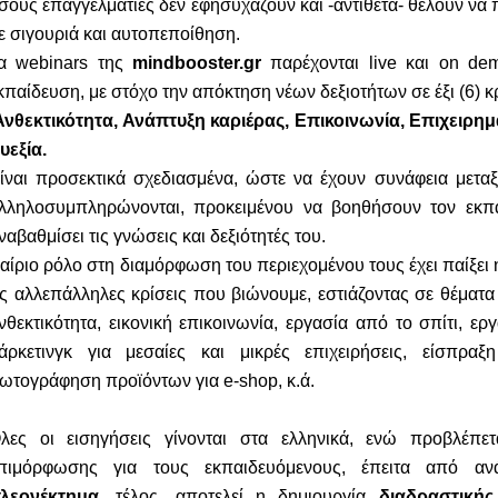
σους επαγγελματίες δεν εφησυχάζουν και -αντίθετα- θέλουν ν
ε σιγουριά και αυτοπεποίθηση.
Τα
webinars
της
mindbooster.gr
παρέχονται
live
και
on
de
κπαίδευση, με στόχο την απόκτηση νέων δεξιοτήτων σε έξι (6) κρ
Ανθεκτικότητα, Ανάπτυξη καριέρας, Επικοινωνία, Επιχειρημ
υεξία.
ίναι προσεκτικά σχεδιασμένα, ώστε να έχουν συνάφεια μεταξ
λληλοσυμπληρώνονται, προκειμένου να βοηθήσουν τον εκπα
ναβαθμίσει τις γνώσεις και δεξιότητές του.
αίριο ρόλο στη διαμόρφωση του περιεχομένου τους έχει παίξει
ις αλλεπάλληλες κρίσεις που βιώνουμε, εστιάζοντας σε θέματ
νθεκτικότητα, εικονική επικοινωνία, εργασία από το σπίτι, ερ
άρκετινγκ για μεσαίες και μικρές επιχειρήσεις, είσπρα
ωτογράφηση προϊόντων για
e
-
shop
, κ.ά.
λες οι εισηγήσεις γίνονται στα ελληνικά, ενώ προβλέπετ
πιμόρφωσης για τους εκπαιδευόμενους, έπειτα από αν
λεονέκτημα
, τέλος, αποτελεί η δημιουργία
διαδραστικής