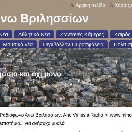
Αρχική σελίδα
Χάρτης 
νω Βριλησσίων
Νέα
Αθλητικά Νέα
Ζωντανές Κάμερες
Καιρός 
Μουσικά νέα
Περιβάλλον-Πυρασφάλεια
Πολιτισ
ήσσια και όχι μόνο
Ραδιόφωνο Άνω Βριλησσίων, Ano Vrilissia Radio
>
www.mindb
επιστήμιο... για ανήσυχα μυαλά