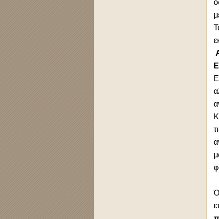
ό
μ
ε
Ε
Ε
α
α
Κ
τ
α
μ
φ
Ό
ε
π