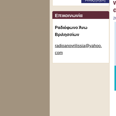
Επικοινωνία
2
Ραδιόφωνο Άνω
Βριλησσίων
radioano
vrilissi
a@yahoo.
com