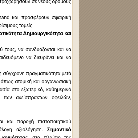
α προχωρήσουν σε νέους δρόμους
mand
και προσφέρουν σφαιρική
ίσιμους τομείς:
ατικότητα Δημιουργικότητα και
ύ τους, να συνδυάζονται και να
ιδευόμενο να διευρύνει και να
 η σύγχρονη πραγματικότητα μετά
α όπως ατομική και οργανωσιακή
γασία στο εξωτερικό, καθημερινό
ξη των ανείσπρακτων οφειλών,
αι και παροχή πιστοποιητικού
άλογη αξιολόγηση.
Σημαντικό
 κοινότητας
, στο πλαίσιο της