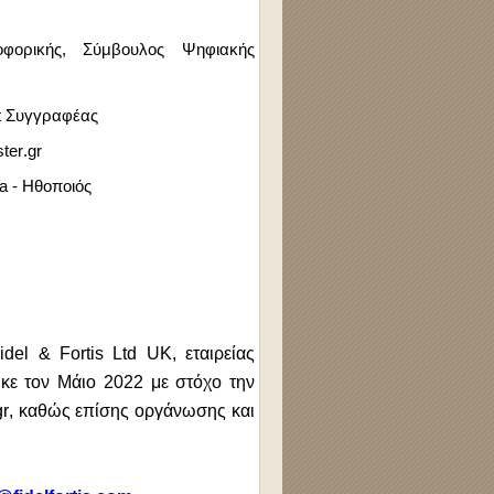
ορικής, Σύμβουλος Ψηφιακής
t
Συγγραφέας
ster
.
gr
a
- Ηθοποιός
idel
&
Fortis
Ltd
UK
, εταιρείας
ηκε τον Μάιο 2022 με στόχο την
gr
, καθώς επίσης οργάνωσης και