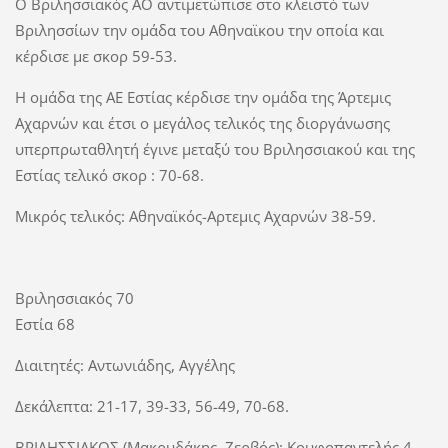
Ο Βριλησσιακός ΑΟ αντιμετώπισε στο κλειστό των
Βριλησσίων την ομάδα του Αθηναϊκου την οποία και
κέρδισε με σκορ 59-53.
Η ομάδα της ΑΕ Εστίας κέρδισε την ομάδα της Άρτεμις
Αχαρνών και έτσι ο μεγάλος τελικός της διοργάνωσης
υπερπρωταθλητή έγινε μεταξύ του Βριλησσιακού και της
Εστίας τελικό σκορ : 70-68.
Μικρός τελικός: Αθηναϊκός-Αρτεμις Αχαρνών 38-59.
Βριλησσιακός 70
Εστία 68
Διαιτητές: Αντωνιάδης, Αγγέλης
Δεκάλεπτα: 21-17, 39-33, 56-49, 70-68.
ΒΡΙΛΗΣΣΙΑΚΟΣ (Μακρυδάκης, Ζερβός): Κουφοπαντελής 4,