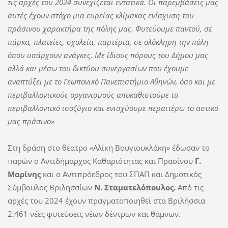
τις αρχές του 2024 συνεχίζεται εντατικά. Οι παρεμβάσεις μας
αυτές έχουν στόχο μια ευρείας κλίμακας ενίσχυση του
πράσινου χαρακτήρα της πόλης μας. Φυτεύουμε παντού, σε
πάρκα, πλατείες, σχολεία, παρτέρια, σε ολόκληρη την πόλη
όπου υπάρχουν ανάγκες. Με ίδιους πόρους του Δήμου μας
αλλά και μέσω του δικτύου συνεργασίων που έχουμε
αναπτύξει με το Γεωπονικό Πανεπιστήμιο Αθηνών, όσο και με
περιβαλλοντικούς οργανισμούς αποκαθιστούμε το
περιβαλλοντικό ισοζύγιο και ενισχύουμε περαιτέρω το αστικό
μας πράσινο
»
Στη δράση στο θέατρο «Αλίκη Βουγιουκλάκη» έδωσαν το
παρών ο Αντιδήμαρχος Καθαριότητας και Πρασίνου
Γ.
Μαρίνης
και ο Αντιπρόεδρος του ΣΠΑΠ και Δημοτικός
Σύμβουλος Βριλησσίων
Ν. Σταματελόπουλος.
Από τις
αρχές του 2024 έχουν πραγματοποιηθεί στα Βριλήσσια
2.461 νέες φυτεύσεις νέων δέντρων και θάμνων.