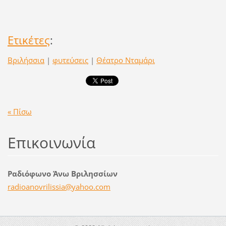
Ετικέτες
:
Βριλήσσια
|
φυτεύσεις
|
Θέατρο Νταμάρι
« Πίσω
Επικοινωνία
Ραδιόφωνο Άνω Βριλησσίων
radioano
vrilissi
a@yahoo.
com