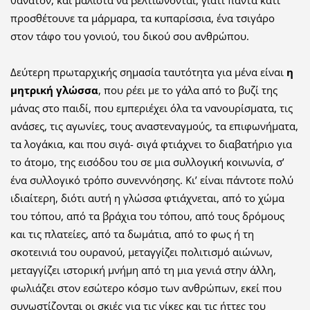
θάνατον, και μάλιστα να βελτιώνονται, γιατί πάντα κάτι
προσθέτουνε τα μάρμαρα, τα κυπαρίσσια, ένα τσιγάρο
στον τάφο του γονιού, του δικού σου ανθρώπου.
Δεύτερη πρωταρχικής σημασία ταυτότητα για μένα είναι
η
μητρική γλώσσα
, που ρέει με το γάλα από το βυζί της
μάνας στο παιδί, που εμπεριέχει όλα τα νανουρίσματα, τις
ανάσες, τις αγωνίες, τους αναστεναγμούς, τα επιφωνήματα,
τα λογάκια, και που σιγά- σιγά φτιάχνει το διαβατήριο για
το άτομο, της εισόδου του σε μια συλλογική κοινωνία, σ’
ένα συλλογικό τρόπο συνεννόησης. Κι’ είναι πάντοτε πολύ
ιδιαίτερη, διότι αυτή η γλώσσα φτιάχνεται, από το χώμα
του τόπου, από τα βράχια του τόπου, από τους δρόμους
και τις πλατείες, από τα δωμάτια, από το φως ή τη
σκοτεινιά του ουρανού, μεταγγίζει πολιτισμό αιώνων,
μεταγγίζει ιστορική μνήμη από τη μια γενιά στην άλλη,
φωλιάζει στον εσώτερο κόσμο των ανθρώπων, εκεί που
συνωστίζονται οι σκιές για τις νίκες και τις ήττες του