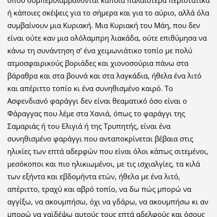
όπου συμπεριλαμβάνονται κάποια παλαιότερα περιστατικά
ή κάποιες σκέψεις για το σήμερα και για το αύριο, αλλά όλα
συμβαίνουν μια Κυριακή. Μια Κυριακή του Μάη, που δεν
είναι ούτε καν μια ολόλαμπρη λιακάδα, ούτε επιθύμησα να
κάνω τη συνάντηση σ’ ένα χειμωνιάτικο τοπίο με πολύ
ατμοσφαιρικούς βοριάδες και χιονοσούρια πάνω στα
βάραθρα και στα βουνά και στα λαγκάδια, ήθελα ένα λιτό
και απέριττο τοπίο κι ένα συνηθισμένο καιρό. Το
Ασφενδιανό φαράγγι δεν είναι θεαματικό όσο είναι ο
Φάραγγας που λέμε στα Χανιά, όπως το φαράγγι της
Σαμαριάς ή του Ελιγιά ή της Τρυπητής, είναι ένα
συνηθισμένο φαράγγι που ανταποκρίνεται βέβαια στις
ηλικίες των επτά αδερφών που είναι όλοι κάπως σιτεμένοι,
μεσόκοποι και πιο ηλικιωμένοι, με τις ισχιαλγίες, τα κιλά
των εξήντα και εβδομήντα ετών, ήθελα με ένα λιτό,
απέριττο, τραχύ και αβρό τοπίο, να δω πώς μπορώ να
αγγίξω, να ακουμπήσω, όχι να γδάρω, να ακουμπήσω κι αν
μπορώ να χαϊδέψω αυτούς τους επτά αδελφούς και όσους