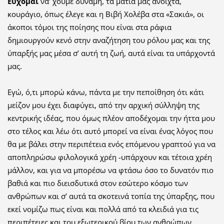
Εύχομαι
να’ χουμε δύναμη, τα μάτια μας ανοιχτά,
κουράγιο, όπως έλεγε και η Βιβή Χολέβα στα «Σακιά», οι
άκοποι τόμοι της ποίησης που είναι στα ράφια
δημιουργούν κενό στην αναζήτηση του ρόλου μας και της
ύπαρξής μας μέσα σ’ αυτή τη ζωή, αυτά είναι τα υπάρχοντά
μας.
Εγώ, ό,τι μπορώ κάνω, πάντα με την πεποίθηση ότι κάτι
μείζον μου έχει διαφύγει, από την αρχική σύλληψη της
κεντρικής ιδέας, που όμως πλέον αποδέχομαι την ήττα μου
στο τέλος και λέω ότι αυτό μπορεί να είναι ένας λόγος που
θα με βάλει στην περιπέτεια ενός επόμενου γραπτού για να
αποπληρώσω φιλολογικά χρέη -υπάρχουν και τέτοια χρέη
μάλλον, και για να μπορέσω να φτάσω όσο το δυνατόν πιο
βαθιά και πιο διεισδυτικά στον εσώτερο κόσμο των
ανθρώπων και σ’ αυτά τα σκοτεινά τοπία της ύπαρξης, που
εκεί νομίζω πως είναι και πολλά από τα κλειδιά για τις
περιπέτειες και του εξωτερικού βίου των ανθρώπων.