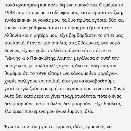
πολύ αγαπημένη και πολύ δεμένη οικογένεια. Θυμάμαι το
1998 που είπαμε με τα αδέρφια μου, επτά είμαστε εν ζωή,
εννέα έκαναν οι γονείς μου, τα δυο πρώτα αγόρια, δύο και
τριών ετών χάθηκαν όταν ο πατέρας μου ήτανε στην
Αλβανία και η μητέρα μου, είχε βομβαρδιστεί το σπίτι μας
στα Χανιά, ήταν σε μια σπηλιά, στις Σβουρνιές, στο νομό
Χανίων, είχανε χαθεί πολλά παιδάκια τότε, πάει κι ο
Γιάννης κι ο Παναγιώτης, λοιπόν, μεγάλωσα σ’ αυτή την
οικογένεια, με πολύ καλές σχέσεις όλα τα’ αδέρφια, και
θυμάμαι ότι το 1998 είπαμε «να κάνουμε ένα φαράγγι»,
χωρίς συζύγους και παιδιά, έτσι για να ξαναβρεθούμε,
γιατί κι εγώ ζούσα μακριά, οι περισσότεροι είναι στα Χανιά.
Αυτό δεν κατάφερε να γίνει πραγματικότητα, πότε ο ένας
δεν μπορούσε, πότε ο άλλος δεν μπορούσε, είχε δουλειά,
έλα όμως που εμένα μου έγινε έμμονη ιδέα...
Έχω και την τάση για τις έμμονες ιδέες, εμμονική, να