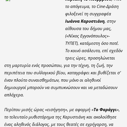
το απόγευμα, το Cine-Δράση
φιλοξενεί τη συγγραφέα
Ιωάννα Καρυστιάνη
, στην
αίθουσα του δήμου μας,
(«Νίκος Εγγονόπουλος»-
ΤΥΠΕΤ), κατάμεστη όσο ποτέ.
Το κοινό ασάλευτο, επί σχεδόν
τρεις ώρες, προσηλώνεται
στη μαρτυρία ενός προσώπου, για την τέχνη, τη ζωή, την
περιπέτεια του συλλογικού βίου, καταγράφει και βυθίζεται σ’
έναν πλούτο συναισθημάτων, που μόνο οι αληθινοί
δημιουργοί μπορούν να συμπυκνώσουν και να μεταδώσουν
απλόχερα.
Περίπου μισής ώρας «εισήγηση», με αφορμή «
Το Φαράγγι
»,
το τελευταίο μυθιστόρημα της Καρυστιάνη και ακολούθησε
ένας αληθινός διάλογος, με τους θεατές σε εγρήγορση, να