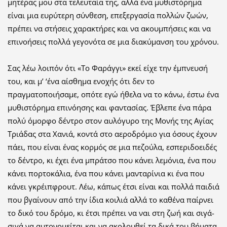
μητέρας μου στα τελευταία της, αλλά ένα μυθιστόρημα
είναι μια ευρύτερη σύνθεση, επεξεργασία πολλών ζωών,
πρέπει να στήσεις χαρακτήρες και να ακουμπήσεις και να
επινοήσεις πολλά γεγονότα σε μια διακύμανση του χρόνου.
Σας λέω λοιπόν ότι «Το Φαράγγι» εκεί είχε την έμπνευσή
του, και μ’ ‘ένα αίσθημα ενοχής ότι δεν το
πραγματοποιήσαμε, οπότε εγώ ήθελα να το κάνω, έστω ένα
μυθιστόρημα επινόησης και φαντασίας. Έβλεπε ένα πάρα
πολύ όμορφο δέντρο στον αυλόγυρο της Μονής της Αγίας
Τριάδας στα Χανιά, κοντά στο αεροδρόμιο για όσους έχουν
πάει, που είναι ένας κορμός σε μια πεζούλα, εσπεριδοειδές
το δέντρο, κι έχει ένα μπράτσο που κάνει λεμόνια, ένα που
κάνει πορτοκάλια, ένα που κάνει μανταρίνια κι ένα που
κάνει γκρέιπφρουτ. Λέω, κάπως έτσι είναι και πολλά παιδιά
που βγαίνουν από την ίδια κοιλιά αλλά το καθένα παίρνει
το δικό του δρόμο, κι έτσι πρέπει να ναι στη ζωή και σιγά-
σιγά να αυτονομείται και να ακολουθεί τα δικά του βήματα.