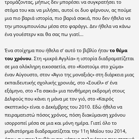
τρομάζοντας, μήπως δεν μπορέσει να συγκρατήσει το
στόμα του και να μιλήσει, αυτοί οι δυο φέρνουν, ας πούμε
μια πιο βαριά ιστορία, πιο βαριά σακιά, που δεν ήθελα να
την μπουμπουνίσω μέσα στο φαράγγι. Δεν ήθελα να κάνω
ένα γουέστερν και θα σας πω γιατί...
Ένα στοίχημα που ήθελα σ’ αυτό το βιβλίο ήταν
το θέμα
του χρόνου
. Στη «μικρά Αγγλία» η ιστορία διαδραματίζεται
σε μια ολόκληρη εικοσαετία, στο «Κοστούμι στο χώμα»
έναν Αύγουστο, στον «Άγιο της μοναξιάς» στη διάρκεια μιας
εκπαιδευτικής σχολικής χρονιάς, στο «Σουέλ» σ’ ένα
εξάμηνο, στο «Τα σακιά» μια πενθήμερη εκδρομή στους
Δελφούς που κάνει η μάνα με τον γιό, στο «Καιρός
σκεπτικός» είναι ο Δεκέμβρης του 2010. Εδώ ήθελα να
πειραματιστώ πόσος χρόνος, πόση διακύμανση χρόνου
ισορροπεί μέσα σε μια και μόνη ημέρα. Γιατί όλο το
μυθιστόρημα διαδραματίζεται την 11η Μαΐου του 2014,