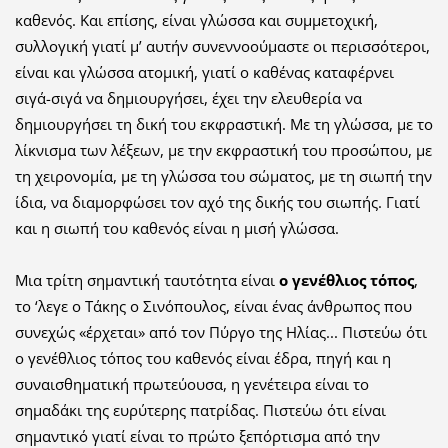
καθενός. Και επίσης, είναι γλώσσα και συμμετοχική,
συλλογική γιατί μ’ αυτήν συνεννοούμαστε οι περισσότεροι,
είναι και γλώσσα ατομική, γιατί ο καθένας καταφέρνει
σιγά-σιγά να δημιουργήσει, έχει την ελευθερία να
δημιουργήσει τη δική του εκφραστική. Με τη γλώσσα, με το
λίκνισμα των λέξεων, με την εκφραστική του προσώπου, με
τη χειρονομία, με τη γλώσσα του σώματος, με τη σιωπή την
ίδια, να διαμορφώσει τον αχό της δικής του σιωπής. Γιατί
και η σιωπή του καθενός είναι η μισή γλώσσα.
Μια τρίτη σημαντική ταυτότητα είναι
ο γενέθλιος τόπος
,
το ‘λεγε ο Τάκης ο Σινόπουλος, είναι ένας άνθρωπος που
συνεχώς «έρχεται» από τον Πύργο της Ηλίας... Πιστεύω ότι
ο γενέθλιος τόπος του καθενός είναι έδρα, πηγή και η
συναισθηματική πρωτεύουσα, η γενέτειρα είναι το
σημαδάκι της ευρύτερης πατρίδας. Πιστεύω ότι είναι
σημαντικό γιατί είναι το πρώτο ξεπόρτισμα από την