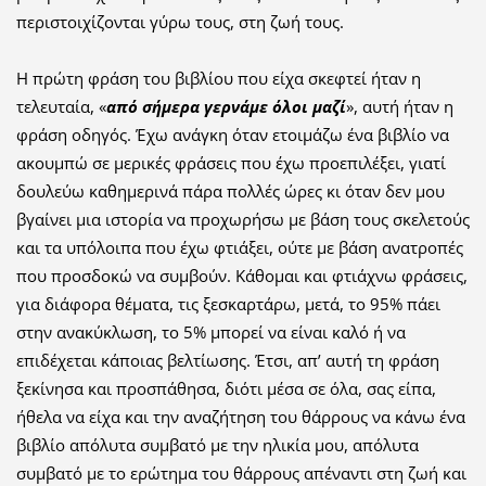
περιστοιχίζονται γύρω τους, στη ζωή τους.
Η πρώτη φράση του βιβλίου που είχα σκεφτεί ήταν η
τελευταία, «
από σήμερα γερνάμε όλοι μαζί
», αυτή ήταν η
φράση οδηγός. Έχω ανάγκη όταν ετοιμάζω ένα βιβλίο να
ακουμπώ σε μερικές φράσεις που έχω προεπιλέξει, γιατί
δουλεύω καθημερινά πάρα πολλές ώρες κι όταν δεν μου
βγαίνει μια ιστορία να προχωρήσω με βάση τους σκελετούς
και τα υπόλοιπα που έχω φτιάξει, ούτε με βάση ανατροπές
που προσδοκώ να συμβούν. Κάθομαι και φτιάχνω φράσεις,
για διάφορα θέματα, τις ξεσκαρτάρω, μετά, το 95% πάει
στην ανακύκλωση, το 5% μπορεί να είναι καλό ή να
επιδέχεται κάποιας βελτίωσης. Έτσι, απ’ αυτή τη φράση
ξεκίνησα και προσπάθησα, διότι μέσα σε όλα, σας είπα,
ήθελα να είχα και την αναζήτηση του θάρρους να κάνω ένα
βιβλίο απόλυτα συμβατό με την ηλικία μου, απόλυτα
συμβατό με το ερώτημα του θάρρους απέναντι στη ζωή και