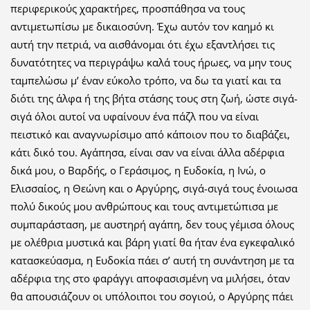
περιφερικούς χαρακτήρες, προσπάθησα να τους
αντιμετωπίσω με δικαιοσύνη. Έχω αυτόν τον καημό κι
αυτή την πετριά, να αισθάνομαι ότι έχω εξαντλήσει τις
δυνατότητες να περιγράψω καλά τους ήρωες, να μην τους
ταμπελώσω μ’ έναν εύκολο τρόπο, να δω τα γιατί και τα
διότι της άλφα ή της βήτα στάσης τους στη ζωή, ώστε σιγά-
σιγά όλοι αυτοί να υφαίνουν ένα πάζλ που να είναι
πειστικό και αναγνωρίσιμο από κάποιον που το διαβάζει,
κάτι δικό του. Αγάπησα, είναι σαν να είναι άλλα αδέρφια
δικά μου, ο Βαρδής, ο Γεράσιμος, η Ευδοκία, η Ινώ, ο
Ελισσαίος, η Θεώνη και ο Αργύρης, σιγά-σιγά τους ένοιωσα
πολύ δικούς μου ανθρώπους και τους αντιμετώπισα με
συμπαράσταση, με αυστηρή αγάπη, δεν τους γέμισα όλους
με ολέθρια μυστικά και βάρη γιατί θα ήταν ένα εγκεφαλικό
κατασκεύασμα, η Ευδοκία πάει σ’ αυτή τη συνάντηση με τα
αδέρφια της στο φαράγγι αποφασισμένη να μιλήσει, όταν
θα απουσιάζουν οι υπόλοιποι του σογιού, ο Αργύρης πάει