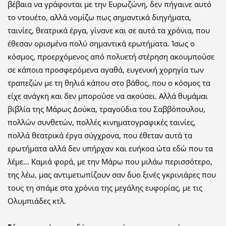
βέβαια να γράφονται με την Ευρωζώνη, δεν πήγαινε αυτό
το ντουέτο, αλλά νομίζω πως σημαντικά διηγήματα,
ταινίες, θεατρικά έργα, γίνανε και σε αυτά τα χρόνια, που
έθεσαν ορισμένα πολύ σημαντικά ερωτήματα. Ίσως ο
κόσμος, προερχόμενος από πολυετή στέρηση ακουμπούσε
σε κάποια προσφερόμενα αγαθά, ευγενική χορηγία των
τραπεζών με τη θηλιά κάπου στο βάθος, που ο κόσμος τα
είχε ανάγκη και δεν μπορούσε να ακούσει. Αλλά θυμάμαι
βιβλία της Μάρως Δούκα, τραγούδια του Σαββόπουλου,
πολλών συνθετών, πολλές κινηματογραφικές ταινίες,
πολλά θεατρικά έργα σύγχρονα, που έθεταν αυτά τα
ερωτήματα αλλά δεν υπήρχαν και ευήκοα ώτα εδώ που τα
λέμε… Καμιά φορά, με την Μάρω που μιλάω περισσότερο,
της λέω, μας αντιμετωπίζουν σαν δυο ξινές γκρινιάρες που
τους τη σπάμε στα χρόνια της μεγάλης ευφορίας, με τις
Ολυμπιάδες κτλ.