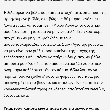
Ήθελα όμως να βάλω και κάποια στοιχήματα, όπως και στα
προηγούμενα βιβλία, ακριβώς επειδή μπήκα μεγάλη στη
λογοτεχνία… Ας πούμε, στη «Μικρά Αγγλία» το στοίχημά
μου ήταν αυτή η ιστορία να μη γίνει μελό. Στο «Κοστούμι
στο χώμα» να μη γίνει φολκλόρ με τους
μαυροπουκαμισάδες στα Σφακιά. Στον «Άγιο της μοναξιάς»
να μην είναι σαν ριάλιτι σόου εκείνης της εποχής της
τηλεόρασης. Θέλω πάντα να παίρνω ένα ρίσκο, να βάζω
μπροστά μου ένα θέμα που μπορεί να μοιάζει λαϊκό -δεν
σνομπάρω καθόλου αυτόν τον κόσμο- θέλω λοιπόν να
περπατήσω, να χωθώ σ’ αυτό το φαράγγι, που είναι μια
πέτρινη μήτρα του βουνού, και αποδιωγμένη και από την
κοινωνικοπολιτική πραγματικότητα, αποζητούσα σωσίβιο,
ζεστασιά, κάτι.
Υπάρχουν κάποια ερωτήματα που επιμένουν να με