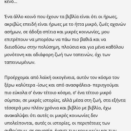
κενό...
Ένα άλλο κοινό που έχουν τα βιβλία είναι ότι οι ήρωες,
ακριβώς επειδή είναι ήρωες με το ήττα μικρό, ζωές αχανών
ασήμων, σε άδοξα σπίτια και μικρές κοινωνίες, μου
επιτρέπουν να μπορέσω να πάω πιο βαθιά και να
διεισδύσω στην πολύσημη, πλούσια και για μένα καθόλου
μονότονη και αδιάφορη ζωή των ταπεινών, όχι των
ταπεινωμένων.
Προέρχομαι από λαϊκή οικογένεια, αυτόν τον κόσμο τον
ξέρω καλύτερα -ίσως και από ανασφάλεια- περιηγούμαι
πιο εύκολα σ’ έναν τέτοιο κόσμο, σ’ ένα τέτοιο μικρό
σύμπαν, σε μικρές ιστορίες, αλλά μέσα στη ζωή, στα εξήντα
τέσσερά μου πλέον χρόνια και βιβλίο με βιβλίο, έχω
ανακαλύψει ότι αυτές οι μικρές κοινωνίες δεν
υπολείπονται, αυτές οι ιστορίες, οι περιπέτειες των
ανθρώπων, σε σημασία, έναντι των κοινωνιών και των