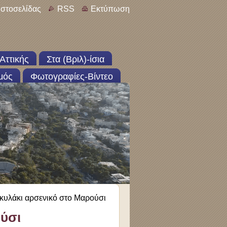
ιστοσελίδας
RSS
Εκτύπωση
Αττικής
Στα (Βριλ)-ίσια
μός
Φωτογραφίες-Βίντεο
κυλάκι αρσενικό στο Μαρούσι
ύσι