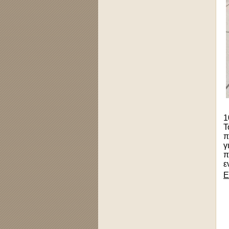
1
Τ
π
γ
π
ε
Ε