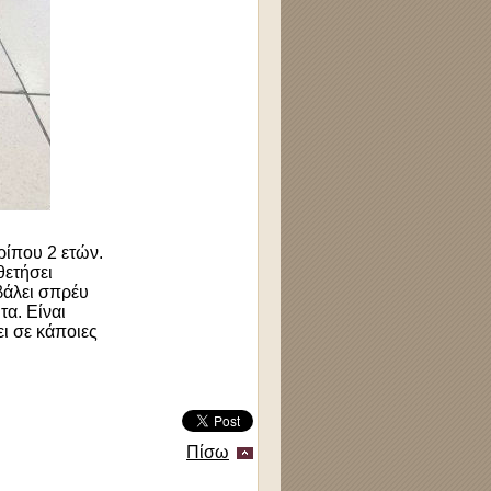
ρίπου 2 ετών.
θετήσει
βάλει σπρέυ
τα. Είναι
ει σε κάποιες
Πίσω