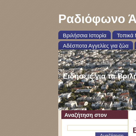
Ραδιόφωνο Ά
Βριλήσσια Ιστορία
Τοπικά 
Αδέσποτα Αγγελίες για ζώα
Ειδήσεις για τα Βριλ
Αναζήτηση στον
ιστότοπο