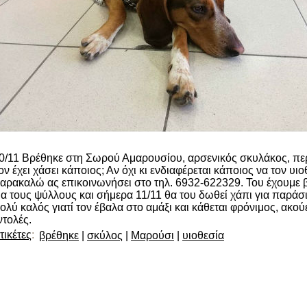
0/11 Βρέθηκε στη Σωρού Αμαρουσίου, αρσενικός σκυλάκος, πε
ον έχει χάσει κάποιος; Αν όχι κι ενδιαφέρεται κάποιος να τον υιο
αρακαλώ ας επικοινωνήσει στο τηλ. 6932-622329. Του έχουμε 
ια τους ψύλλους και σήμερα 11/11 θα του δωθεί χάπι για παράσι
ολύ καλός γιατί τον έβαλα στο αμάξι και κάθεται φρόνιμος, ακού
ντολές.
τικέτες
:
βρέθηκε
|
σκύλος
|
Μαρούσι
|
υιοθεσία