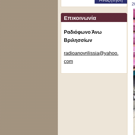
2
Επικοινωνία
Ραδιόφωνο Άνω
Βριλησσίων
radioano
vrilissi
a@yahoo.
com