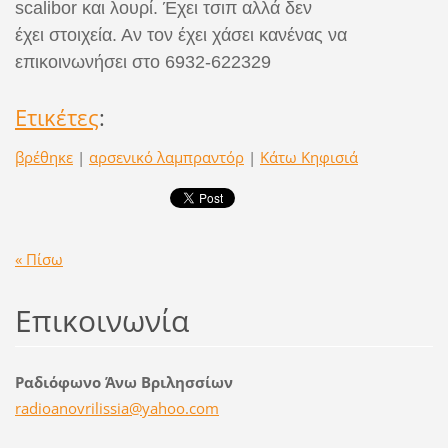
scalibor και λουρί. Έχει τσιπ αλλά δεν
έχει στοιχεία. Αν τον έχει χάσει κανένας να
επικοινωνήσει στο 6932-622329
Ετικέτες
:
βρέθηκε
|
αρσενικό λαμπραντόρ
|
Κάτω Κηφισιά
« Πίσω
Επικοινωνία
Ραδιόφωνο Άνω Βριλησσίων
radioano
vrilissi
a@yahoo.
com