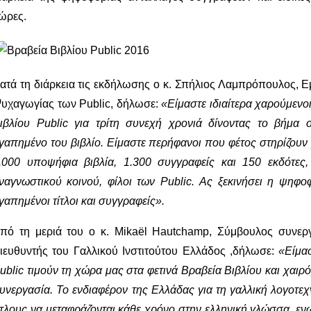
ώρες.
ατά τη διάρκεια τις εκδήλωσης ο κ. Σπήλιος Λαμπρόπουλος, 
υχαγωγίας των Public, δήλωσε:
«Είμαστε ιδιαίτερα χαρούμενο
ιβλίου Public για τρίτη συνεχή χρονιά δίνοντας το βήμα
γαπημένο του βιβλίο. Είμαστε περήφανοι που φέτος στηρίζουν
.000 υποψήφια βιβλία, 1.300 συγγραφείς και 150 εκδότες
ναγνωστικού κοινού, φίλοι των Public. Ας ξεκινήσει η ψηφο
γαπημένοι τίτλοι και συγγραφείς».
πό τη μεριά του ο κ. Mikaël Hautchamp, Σύμβουλος συνερ
ιευθυντής του Γαλλικού Ινστιτούτου Ελλάδος ,δήλωσε:
«Είμασ
ublic τιμούν τη χώρα μας στα φετινά Βραβεία Βιβλίου και χαιρό
υνεργασία. Το ενδιαφέρον της Ελλάδας για τη γαλλική λογοτεχν
ίτλους να μεταφράζονται κάθε χρόνο στην ελληνική γλώσσα, εν