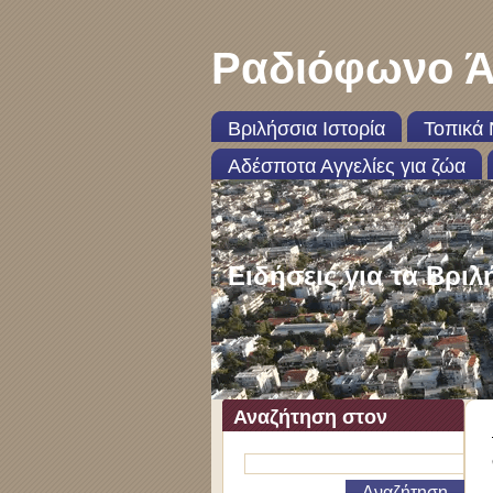
Ραδιόφωνο Ά
Βριλήσσια Ιστορία
Τοπικά 
Αδέσποτα Αγγελίες για ζώα
Ειδήσεις για τα Βριλ
Αναζήτηση στον
ιστότοπο