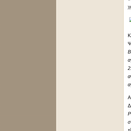
χ
Κ
Ψ
Β
α
2
α
α
Α
Δ
P
σ
τ