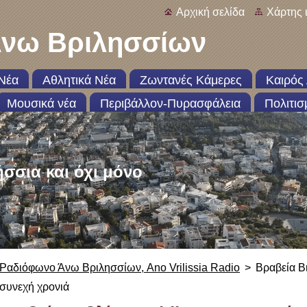
Αρχική σελίδα
Χάρτης 
νω Βριλησσίων
Νέα
Αθλητικά Νέα
Ζωντανές Κάμερες
Καιρός 
Μουσικά νέα
Περιβάλλον-Πυρασφάλεια
Πολιτισ
ήσσια και όχι μόνο
Ραδιόφωνο Άνω Βριλησσίων, Ano Vrilissia Radio
>
Βραβεία Βι
συνεχή χρονιά