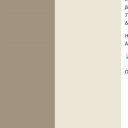
β
Τ
δ
Η
Α
Ο