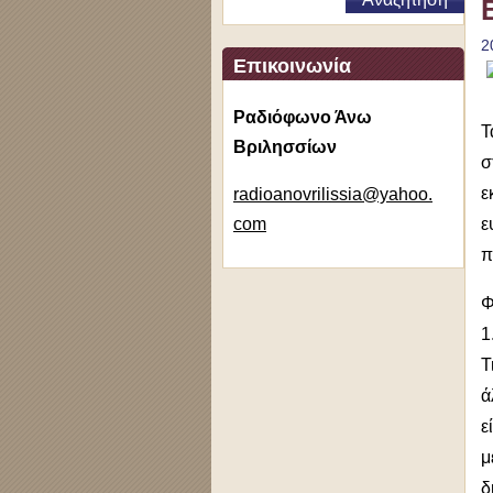
2
Επικοινωνία
Ραδιόφωνο Άνω
Τ
Βριλησσίων
σ
ε
radioano
vrilissi
a@yahoo.
com
ε
π
Φ
1
Τ
ά
ε
μ
δ