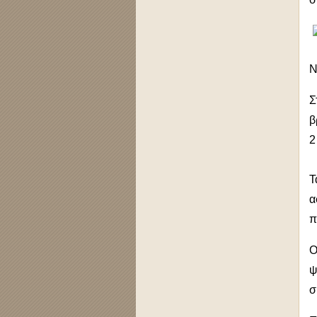
Ν
Σ
β
2
Τ
α
π
Ο
ψ
σ