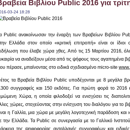
Βραβεία Βιβλίου Public 2016 για τρί
016-03-24 18:28
α Public ανακοίνωσαν την έναρξη των Βραβείων Βιβλίου Pub
την Ελλάδα στον οποίο «κριτική επιτροπή» είναι οι ίδιοι 
κδήλωση που έλαβε χώρα χθες. Από τις 15 Μαρτίου 2016, όλοι
υκαιρία να αναδείξουν μέσα από τις ψήφους τους αγαπημένα βιβ
ου πέρασε, μπαίνοντας στο ειδικά σχεδιασμένο micro-site
www.
έτος τα Βραβεία Βιβλίου Public υποδέχονται με 8 μεγάλα β
.300 συγγραφείς και 150 εκδότες. Για πρώτη φορά το 2016 κ
ιμώμενη Χώρα, η οποία φιλοδοξεί να ενισχύσει τις διαπολιτ
λλες χώρες, στοχεύοντας στην ενίσχυση του διαλόγου για το βι
ίναι η Γαλλία, μια χώρα με μεγάλη λογοτεχνική παράδοση και
ε την Ελλάδα. Τα Public σε συνεργασία με το Γαλλικό Ινστιτ
ιάρκεια της ψηφοφορίας ανταλλαγές συγγραφέων και ειδικέ