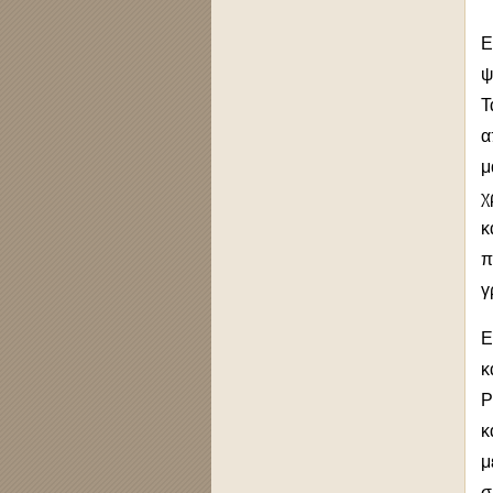
Ε
ψ
Τ
α
μ
χ
κ
π
γ
Ε
κ
P
κ
μ
σ