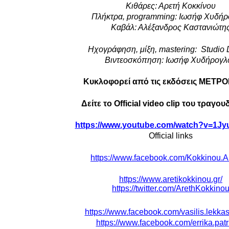
Κιθάρες: Αρετή Κοκκίνου
Πλήκτρα,
programming
: Ιωσήφ Χυδή
Καβάλ: Αλέξανδρος Καστανιώτη
Ηχογράφηση, μίξη,
mastering
:
Studio
Βιντεοσκόπηση: Ιωσήφ Χυδήρογλ
Κυκλοφορεί από τις εκδόσεις ΜΕΤ
Δείτε το
Official
video
clip
του τραγου
https
://
www
.
youtube
.
com
/
watch
?
v
=1
Jy
Official links
https://www.facebook.com/Kokkinou.Are
https://www.aretikokkinou.gr/
https://twitter.com/ArethKokkino
https://www.facebook.com/vasilis.lekkas.o
https://www.facebook.com/errika.patr