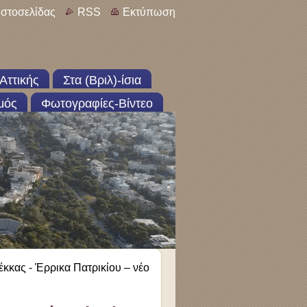
ιστοσελίδας
RSS
Εκτύπωση
Αττικής
Στα (Βριλ)-ίσια
μός
Φωτογραφίες-Βίντεο
έκκας - Έρρικα Πατρικίου – νέο