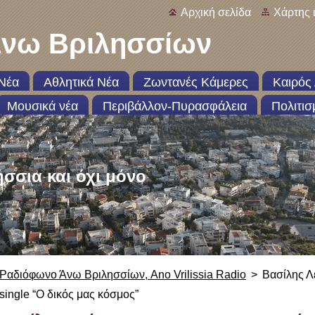
Αρχική σελίδα
Χάρτης 
νω Βριλησσίων
Νέα
Αθλητικά Νέα
Ζωντανές Κάμερες
Καιρός 
Μουσικά νέα
Περιβάλλον-Πυρασφάλεια
Πολιτισ
ήσσια και όχι μόνο
Ραδιόφωνο Άνω Βριλησσίων, Ano Vrilissia Radio
>
Βασίλης Λ
single “Ο δικός μας κόσμος”