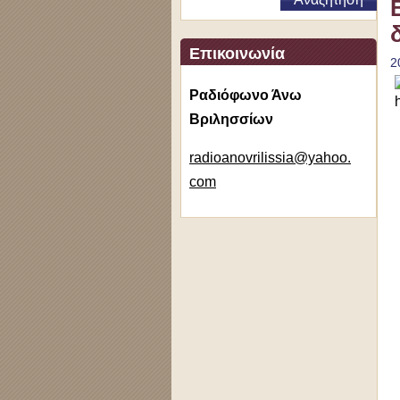
Επικοινωνία
2
Ραδιόφωνο Άνω
Βριλησσίων
radioano
vrilissi
a@yahoo.
com