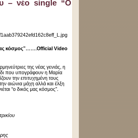
υ – νέο single “Ο
ας κόσμος”…….Official Video
μηνεύτριες της νέας γενιάς, η
ύδι που υπογράφουν η Μαρία
ζουν την επιτυχημένη τους
την αιώνια μάχη αλλά και έλξη
ιέται “ο δικός μας κόσμος”.
τρικίου
άρης