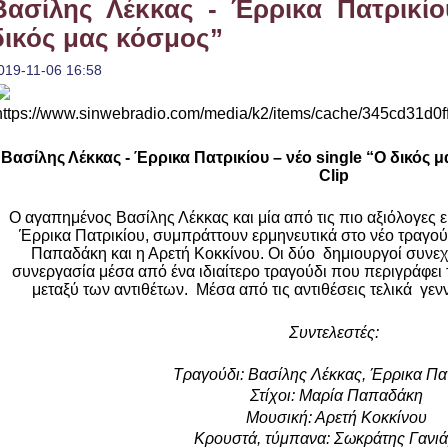
Βασίλης Λέκκας - Έρρικα Πατρικίο
δικός μας κόσμος”
019-11-06 16:58
Βασίλης Λέκκας - Έρρικα Πατρικίου – νέο
single
“Ο δικός μ
Clip
Ο αγαπημένος Βασίλης Λέκκας και μία από τις πιο αξιόλογες ερ
Έρρικα Πατρικίου, συμπράττουν ερμηνευτικά στο νέο τραγο
Παπαδάκη και η Αρετή Κοκκίνου. Οι δύο δημιουργοί συνεχί
συνεργασία μέσα από ένα ιδιαίτερο τραγούδι που περιγράφει 
μεταξύ των αντιθέτων. Μέσα από τις αντιθέσεις τελικά γενν
Συντελεστές:
Τραγούδι: Βασίλης Λέκκας, Έρρικα Πα
Στίχοι: Μαρία Παπαδάκη
Μουσική: Αρετή Κοκκίνου
Κρουστά, τύμπανα: Σωκράτης Γανι