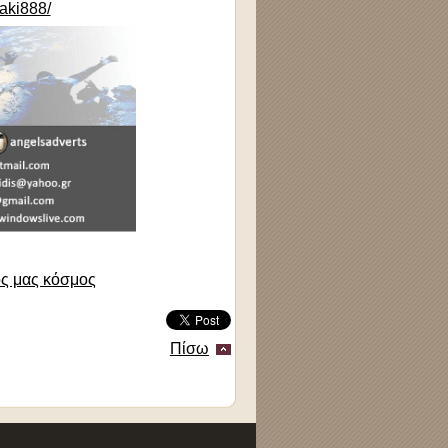
aki888/
ός μας κόσμος
Πίσω