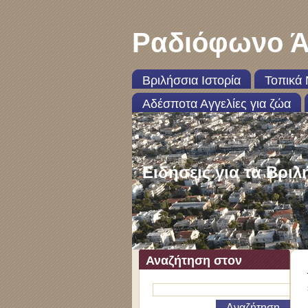
Ραδιόφωνο Ά
Βριλήσσια Ιστορία
Τοπικά 
Αδέσποτα Αγγελίες για ζώα
Ειδήσεις για τα Βριλ
Αναζήτηση στον
ιστότοπο