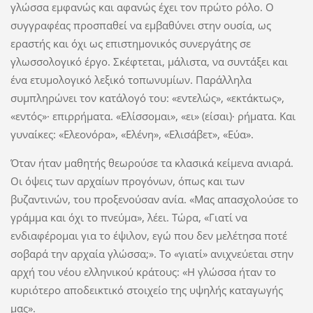
γλώσσα εμφανώς και αφανώς έχει τον πρώτο ρόλο. Ο
συγγραφέας προσπαθεί να εμβαθύνει στην ουσία, ως
εραστής και όχι ως επιστημονικός συνεργάτης σε
γλωσσολογικό έργο. Σκέφτεται, μάλιστα, να συντάξει και
ένα ετυμολογικό λεξικό τοπωνυμίων. Παράλληλα
συμπληρώνει τον κατάλογό του: «εντελώς», «εκτάκτως»,
«εντός»· επιρρήματα. «Ελίσσομαι», «ει» (είσαι)· ρήματα. Και
γυναίκες: «Ελεονόρα», «Ελένη», «Ελισάβετ», «Εύα».
Όταν ήταν μαθητής θεωρούσε τα κλασικά κείμενα ανιαρά.
Οι όψεις των αρχαίων προγόνων, όπως και των
βυζαντινών, του προξενούσαν ανία. «Μας απασχολούσε το
γράμμα και όχι το πνεύμα», λέει. Τώρα, «Γιατί να
ενδιαφέρομαι για το έψιλον, εγώ που δεν μελέτησα ποτέ
σοβαρά την αρχαία γλώσσα;». Το «γιατί» ανιχνεύεται στην
αρχή του νέου ελληνικού κράτους: «Η γλώσσα ήταν το
κυριότερο αποδεικτικό στοιχείο της υψηλής καταγωγής
μας».