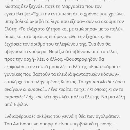
Κώστας δεν ξεχνάει ποτέ τη Μαργαρίτα που τον
εγκατέλειψε: «Έχω την εντύπωση ότι ο χρόνος μου χρεώνει
υπερβολικά ακριβά τα λίγα που έζησα»· σαν να ακούμε τον
Ελύτη: «Το ελάχιστο ζήτησα και με τιμώρησαν με το πολύ»,
όπως και στο αμέσως επόμενο: «Θα την ξεχάσεις. Θα
ξεχάσεις τον αριθμό του τηλεφώνου της. Ένα ένα θα
σβήνουν τα νούμερα. Νομίζω ότι σβήνουν από το τέλος
προς την αρχή» λέει ο άλλος. «Βουστροφηδόν θα
εξαφανίσω τον εαυτό μου» λέει ο Ελύτης. «Ερωτευόμαστε
γυναίκες που βαστούν τα κλειδιά φανταστικών κόσμων»
επανέρχεται ο πληγωμένος Κώστας. Το «
χρυσό κλειδί / όπου
ανοίγουν οι ουρανοί… / ένα κορίτσι το ’χει / κι όποιος κι αν το
παρακαλεί / όχι του λέει όχι
» λέει πάλι ο Ελύτης. Να μια λέξη
από Έψιλον.
Ενδιαφέρουσες σκέψεις του γεννά η θέα των αγαλμάτων.
Του Αντίνοου, «η ομορφιά είναι υπερβολικά εμφανής …