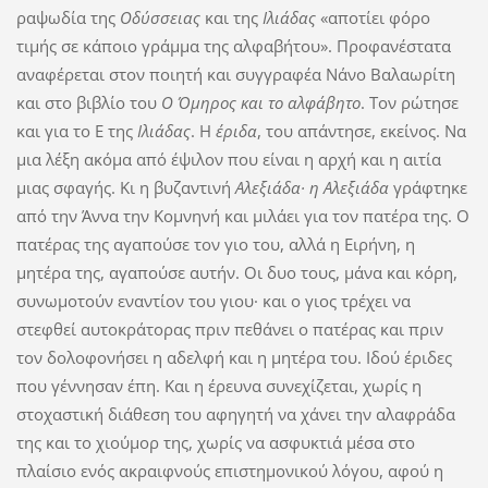
ραψωδία της
Οδύσσειας
και της
Ιλιάδας
«αποτίει φόρο
τιμής σε κάποιο γράμμα της αλφαβήτου». Προφανέστατα
αναφέρεται στον ποιητή και συγγραφέα Νάνο Βαλαωρίτη
και στο βιβλίο του
Ο Όμηρος και το αλφάβητο
. Τον ρώτησε
και για το Ε της
Ιλιάδας
. Η
έριδα
, του απάντησε, εκείνος. Να
μια λέξη ακόμα από έψιλον που είναι η αρχή και η αιτία
μιας σφαγής. Κι η βυζαντινή
Αλεξιάδα· η Αλεξιάδα
γράφτηκε
από την Άννα την Κομνηνή και μιλάει για τον πατέρα της. Ο
πατέρας της αγαπούσε τον γιο του, αλλά η Ειρήνη, η
μητέρα της, αγαπούσε αυτήν. Οι δυο τους, μάνα και κόρη,
συνωμοτούν εναντίον του γιου· και ο γιος τρέχει να
στεφθεί αυτοκράτορας πριν πεθάνει ο πατέρας και πριν
τον δολοφονήσει η αδελφή και η μητέρα του. Ιδού έριδες
που γέννησαν έπη. Και η έρευνα συνεχίζεται, χωρίς η
στοχαστική διάθεση του αφηγητή να χάνει την αλαφράδα
της και το χιούμορ της, χωρίς να ασφυκτιά μέσα στο
πλαίσιο ενός ακραιφνούς επιστημονικού λόγου, αφού η