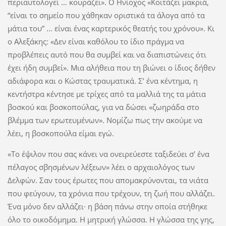
περιαυτολογεί … κουράζει». Ο Ηνίοχος «Κοιτάζει μακριά,
“είναι το σημείο που χάθηκαν οριστικά τα άλογα από τα
μάτια του” … είναι ένας καρτερικός θεατής του χρόνου». Κι
ο Αλεξάκης: «Δεν είναι καθόλου το ίδιο πράγμα να
προβλέπεις αυτό που θα συμβεί και να διαπιστώνεις ότι
έχει ήδη συμβεί». Μια αλήθεια που τη βιώνει ο ίδιος δήθεν
αδιάφορα και ο Κώστας τραυματικά. Σ’ ένα κέντημα, η
κεντήστρα κέντησε με τρίχες από τα μαλλιά της τα μάτια
βοσκού και βοσκοπούλας, για να δώσει «ζωηράδα στο
βλέμμα των ερωτευμένων». Νομίζω πως την ακούμε να
λέει, η βοσκοπούλα είμαι εγώ.
«Το έψιλον που σας κάνει να ονειρεύεστε ταξιδεύει σ’ ένα
πέλαγος σβησμένων λέξεων» λέει ο αρχαιολόγος των
Δελφών. Σαν τους έρωτες που απομακρύνονται, τα νιάτα
που φεύγουν, τα χρόνια που τρέχουν, τη ζωή που αλλάζει.
Ένα μόνο δεν αλλάζει· η βάση πάνω στην οποία στήθηκε
όλο το οικοδόμημα. Η μητρική γλώσσα. Η γλώσσα της γης,