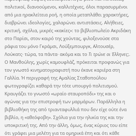
πολιτικοί, διανοούμενοι, καλλιτέχνες, όλοι παρασυρμένοι
από μια ηρακλείτεια ροή, η οποία μεταπλάθει χαρακτήρες,
διαβρώνει ιδεολογίες, χαλαρώνει αντιστάσεις. Αλήθειες,
κριτική, σχόλια, μικρές «κακίες»: το βιβλιοπωλείο Ακριδάκη
στο Παρίσι, στον καιρό της χούντας, φιλοξενούσε στα
ράφια του μόνο Γκράμσι, Λούξεμπουργκ, Αλτουσέρ,
Λούκατς· τώρα, τα πάντα· ακόμα και το
Τι τρώνε οι Έλληνες
;.
Ο Μανθούλης, χωρίς καμουφλάζ, πρόκειται προφανώς για
τον γνωστό κινηματογραφιστή που έκανε καριέρα στη
Γαλλία. Ή περιγραφή της Αμαλίας Σταθοπούλου
φωτογραφίζει καθαρά την τότε υπουργό πολιτισμού.
Κραυγάζει το γνωστό «ωραίο σταυροπόδι» της και ο
αγώνας για την επιστροφή των μαρμάρων. Παράλληλα η
βιβλιοθήκη της από τριανταφυλλιά που δεν είχε ούτε ένα
βιβλίο, η «αθεόφοβη». Σχόλια για την ηλικία της και την
υποκριτική της. Από την άλλη, όμως, ένας κύριος του είπε
ότι γράφει μια μελέτη για τα ομηρικά έπη και ότι κάθε