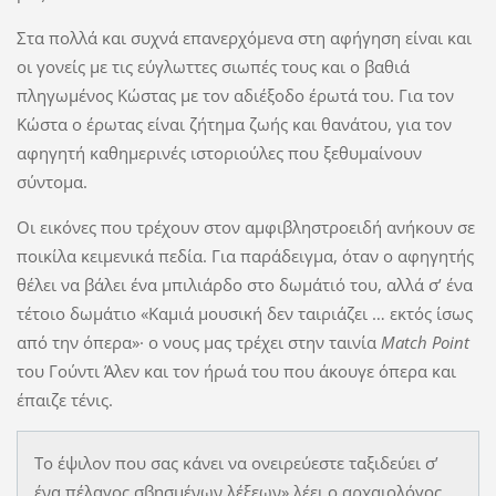
Στα πολλά και συχνά επανερχόμενα στη αφήγηση είναι και
οι γονείς με τις εύγλωττες σιωπές τους και ο βαθιά
πληγωμένος Κώστας με τον αδιέξοδο έρωτά του. Για τον
Κώστα ο έρωτας είναι ζήτημα ζωής και θανάτου, για τον
αφηγητή καθημερινές ιστοριούλες που ξεθυμαίνουν
σύντομα.
Οι εικόνες που τρέχουν στον αμφιβληστροειδή ανήκουν σε
ποικίλα κειμενικά πεδία. Για παράδειγμα, όταν ο αφηγητής
θέλει να βάλει ένα μπιλιάρδο στο δωμάτιό του, αλλά σ’ ένα
τέτοιο δωμάτιο «Καμιά μουσική δεν ταιριάζει … εκτός ίσως
από την όπερα»· ο νους μας τρέχει στην ταινία
Match Point
του Γούντι Άλεν και τον ήρωά του που άκουγε όπερα και
έπαιζε τένις.
Το έψιλον που σας κάνει να ονειρεύεστε ταξιδεύει σ’
ένα πέλαγος σβησμένων λέξεων» λέει ο αρχαιολόγος