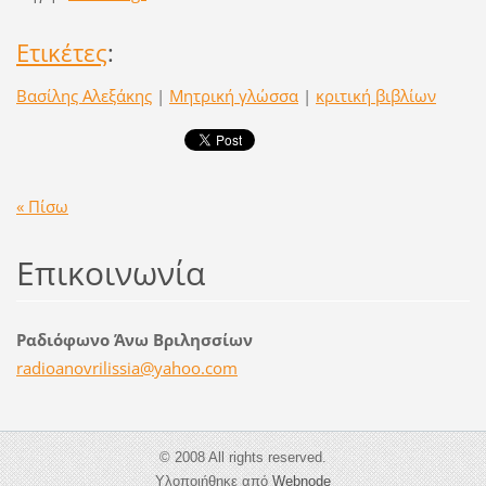
Ετικέτες
:
Βασίλης Αλεξάκης
|
Μητρική γλώσσα
|
κριτική βιβλίων
« Πίσω
Επικοινωνία
Ραδιόφωνο Άνω Βριλησσίων
radioano
vrilissi
a@yahoo.
com
© 2008 All rights reserved.
Υλοποιήθηκε από
Webnode