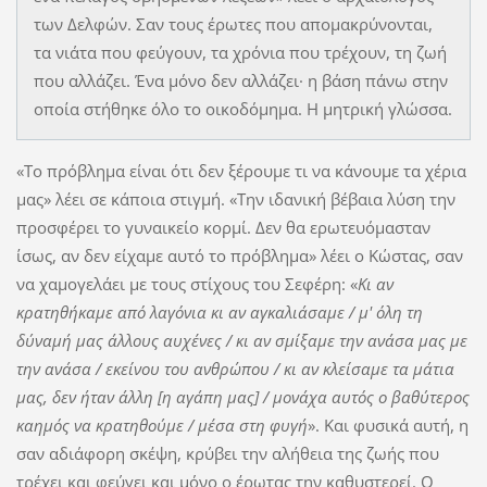
των Δελφών. Σαν τους έρωτες που απομακρύνονται,
τα νιάτα που φεύγουν, τα χρόνια που τρέχουν, τη ζωή
που αλλάζει. Ένα μόνο δεν αλλάζει· η βάση πάνω στην
οποία στήθηκε όλο το οικοδόμημα. Η μητρική γλώσσα.
«Το πρόβλημα είναι ότι δεν ξέρουμε τι να κάνουμε τα χέρια
μας» λέει σε κάποια στιγμή. «Την ιδανική βέβαια λύση την
προσφέρει το γυναικείο κορμί. Δεν θα ερωτευόμασταν
ίσως, αν δεν είχαμε αυτό το πρόβλημα» λέει ο Κώστας, σαν
να χαμογελάει με τους στίχους του Σεφέρη: «
Kι αν
κρατηθήκαμε από λαγόνια κι αν αγκαλιάσαμε / μ' όλη τη
δύναμή μας άλλους αυχένες / κι αν σμίξαμε την ανάσα μας με
την ανάσα / εκείνου του ανθρώπου / κι αν κλείσαμε τα μάτια
μας, δεν ήταν άλλη [η αγάπη μας] / μονάχα αυτός ο βαθύτερος
καημός να κρατηθούμε / μέσα στη φυγή
». Και φυσικά αυτή, η
σαν αδιάφορη σκέψη, κρύβει την αλήθεια της ζωής που
τρέχει και φεύγει και μόνο ο έρωτας την καθυστερεί. Ο