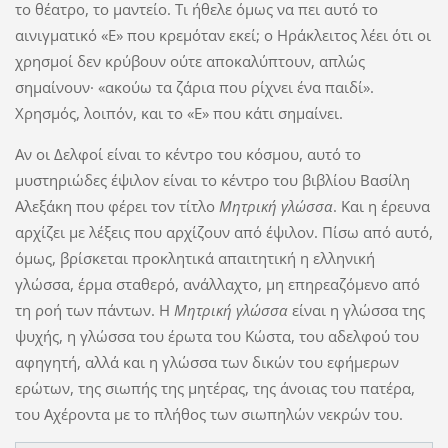
το θέατρο, το μαντείο. Τι ήθελε όμως να πει αυτό το
αινιγματικό «Ε» που κρεμόταν εκεί; ο Ηράκλειτος λέει ότι οι
χρησμοί δεν κρύβουν ούτε αποκαλύπτουν, απλώς
σημαίνουν· «ακούω τα ζάρια που ρίχνει ένα παιδί».
Χρησμός, λοιπόν, και το «Ε» που κάτι σημαίνει.
Αν οι Δελφοί είναι το κέντρο του κόσμου, αυτό το
μυστηριώδες έψιλον είναι το κέντρο του βιβλίου Βασίλη
Αλεξάκη που φέρει τον τίτλο
Μητρική γλώσσα
. Και η έρευνα
αρχίζει με λέξεις που αρχίζουν από έψιλον. Πίσω από αυτό,
όμως, βρίσκεται προκλητικά απαιτητική η ελληνική
γλώσσα, έρμα σταθερό, ανάλλαχτο, μη επηρεαζόμενο από
τη ροή των πάντων. Η
Μητρική γλώσσα
είναι η γλώσσα της
ψυχής, η γλώσσα του έρωτα του Κώστα, του αδελφού του
αφηγητή, αλλά και η γλώσσα των δικών του εφήμερων
ερώτων, της σιωπής της μητέρας, της άνοιας του πατέρα,
του Αχέροντα με το πλήθος των σιωπηλών νεκρών του.