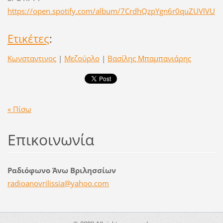
https://open.spotify.com/album/7CrdhQzpYgn6r0quZUVlVU
Ετικέτες
:
Κωνσταντινος
|
Μεζούρλο
|
Βασίλης Μπαμπανιάρης
« Πίσω
Επικοινωνία
Ραδιόφωνο Άνω Βριλησσίων
radioano
vrilissi
a@yahoo.
com