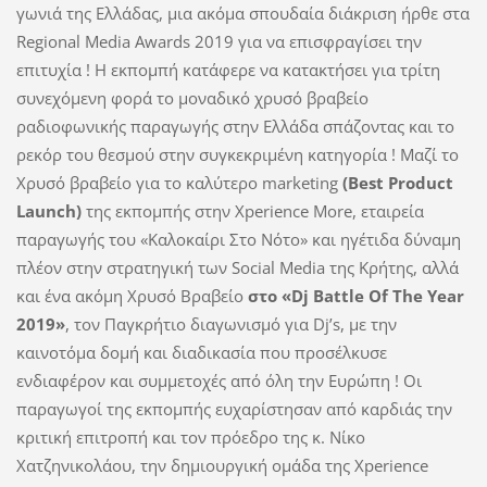
γωνιά της Ελλάδας, μια ακόμα σπουδαία διάκριση ήρθε στα
Regional Media Awards 2019 για να επισφραγίσει την
επιτυχία ! Η εκπομπή κατάφερε να κατακτήσει για τρίτη
συνεχόμενη φορά το μοναδικό χρυσό βραβείο
ραδιοφωνικής παραγωγής στην Ελλάδα σπάζοντας και το
ρεκόρ του θεσμού στην συγκεκριμένη κατηγορία ! Μαζί το
Χρυσό βραβείο για το καλύτερο marketing
(Best Product
Launch)
της εκπομπής στην Xperience More, εταιρεία
παραγωγής του «Καλοκαίρι Στο Νότο» και ηγέτιδα δύναμη
πλέον στην στρατηγική των Social Media της Κρήτης, αλλά
και ένα ακόμη Χρυσό Βραβείο
στο
«Dj Battle Of The Year
2019»
, τον Παγκρήτιο διαγωνισμό για Dj’s, με την
καινοτόμα δομή και διαδικασία που προσέλκυσε
ενδιαφέρον και συμμετοχές από όλη την Ευρώπη ! Οι
παραγωγοί της εκπομπής ευχαρίστησαν από καρδιάς την
κριτική επιτροπή και τον πρόεδρο της κ. Νίκο
Χατζηνικολάου, την δημιουργική ομάδα της Xperience