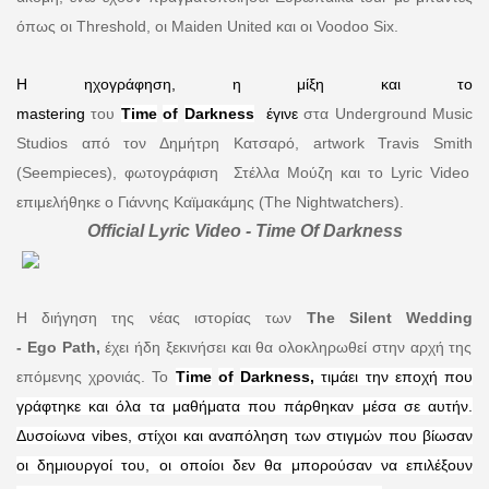
όπως οι
Threshold
, οι
Maiden United
και οι
Voodoo Six
.
Η ηχογράφηση, η μίξη και το
m
astering
του
Time
of
Darkness
έγινε
στα
Underground Music
Studios
από τον Δημήτρη Κατσαρό,
artwork Travis Smith
(
Seempieces
), φωτογράφιση Στέλλα Μούζη και το
Lyric Video
επιμελήθηκε ο Γιάννης Καϊμακάμης (
The Nightwatchers
).
Official Lyric Video - Time Of Darkness
Η διήγηση της νέας ιστορίας των
The
Silent
Wedding
-
Ego
Path
,
έχει ήδη ξεκινήσει και θα ολοκληρωθεί στην αρχή της
επόμενης χρονιάς. Το
Time
of
Darkness
,
τιμάει την εποχή που
γράφτηκε και όλα τα μαθήματα που πάρθηκαν μέσα σε αυτήν.
Δυσοίωνα
vibes
, στίχοι και αναπόληση των στιγμών που βίωσαν
οι δημιουργοί του, οι οποίοι δεν θα μπορούσαν να επιλέξουν