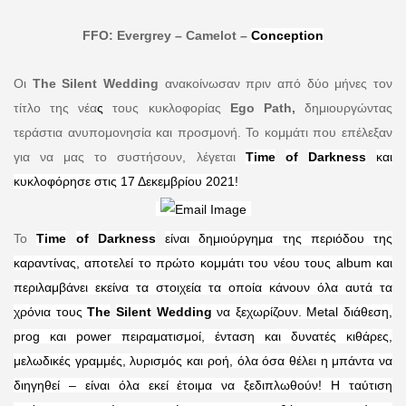
FFO
:
Evergrey
–
Camelot
–
Conception
Οι
The
Silent
Wedding
ανακοίνωσαν πριν από δύο μήνες τον
τίτλο της νέα
ς
τους κυκλοφορίας
Ego
Path
,
δημιουργώντας
τεράστια ανυπομονησία και προσμονή. Το κομμάτι που επέλεξαν
για να μας το συστήσουν, λέγεται
Time
of
Darkness
και
κυκλοφόρησε στις
17 Δεκεμβρίου 2021!
Το
Time
of
Darkness
είναι δημιούργημα της περιόδου της
καραντίνας, αποτελεί το πρώτο κομμάτι του νέου τους
album
και
περιλαμβάνει εκείνα τα στοιχεία τα οποία κάνουν όλα αυτά τα
χρόνια τους
The
Silent
Wedding
να ξεχωρίζουν.
Metal
διάθεση,
prog
και
power
πειραματισμοί, ένταση και δυνατές κιθάρες,
μελωδικές γραμμές, λυρισμός και ροή, όλα όσα θέλει η μπάντα να
διηγηθεί – είναι όλα εκεί έτοιμα να ξεδιπλωθούν! Η ταύτιση