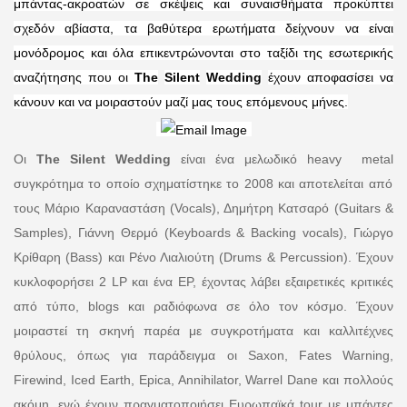
μπάντας-ακροατών σε σκέψεις και συναισθήματα προκύπτει
σχεδόν αβίαστα, τα βαθύτερα ερωτήματα δείχνουν να είναι
μονόδρομος και όλα επικεντρώνονται στο ταξίδι της εσωτερικής
αναζήτησης που οι
The
Silent
Wedding
έχουν αποφασίσει να
κάνουν και να μοιραστούν μαζί μας τους επόμενους μήνες.
Οι
The
Silent
Wedding
είναι ένα μελωδικό
heavy
metal
συγκρότημα το οποίο σχηματίστηκε το 2008 και αποτελείται από
τους Μάριο Καραναστάση (
Vocals
), Δημήτρη Κατσαρό (
Guitars
&
Samples
), Γιάννη Θερμό (
Keyboards
&
Backing vocals
), Γιώργο
Κρίθαρη (
Bass
) και Ρένο Λιαλιούτη (
Drums
&
Percussion
). Έχουν
κυκλοφορήσει 2
LP
και ένα
EP
, έχοντας λάβει εξαιρετικές κριτικές
από τύπο,
blogs
και ραδιόφωνα σε όλο τον κόσμο. Έχουν
μοιραστεί τη σκηνή παρέα με συγκροτήματα και καλλιτέχνες
θρύλους, όπως για παράδειγμα οι
Saxon
,
Fates Warning
,
Firewind
,
Iced Earth
,
Epica
,
Annihilator
,
Warrel Dane
και πολλούς
ακόμη, ενώ έχουν πραγματοποιήσει Ευρωπαϊκά
tour
με μπάντες