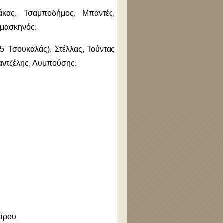
άκας, Τσαμποδήμος, Μπαντές,
Δαμασκηνός.
' Τσουκαλάς), Στέλλας, Τούντας
γαντζέλης, Λυμπούσης.
ίρου