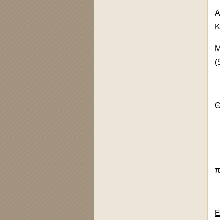
Α
Κ
Μ
(
Θ
π
Ε