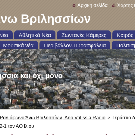
Αρχική σελίδα
Χάρτης 
νω Βριλησσίων
Νέα
Αθλητικά Νέα
Ζωντανές Κάμερες
Καιρός 
Μουσικά νέα
Περιβάλλον-Πυρασφάλεια
Πολιτισ
ήσσια και όχι μόνο
Ραδιόφωνο Άνω Βριλησσίων, Ano Vrilissia Radio
>
Τεράστιο 
2-1 τον ΑΟ Ιλίου