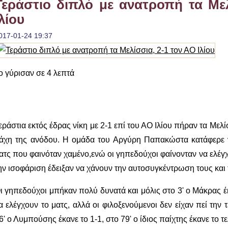
Τεράστιο διπλό με ανατροπή τα Μελ
Ιλίου
017-01-24 19:37
ο γύρισαν σε 4 λεπτά
εράστια εκτός έδρας νίκη με 2-1 επί του ΑΟ Ιλίου πήραν τα Με
άχη της ανόδου. Η ομάδα του Αργύρη Παπακώστα κατάφερε ν
ατς που φαινόταν χαμένο,ενώ οι γηπεδούχοι φαίνονταν να ελέγχ
ην ισοφάριση έδειξαν να χάνουν την αυτοσυγκέντρωση τους και τ
ι γηπεδούχοι μπήκαν πολύ δυνατά και μόλις στο 3' ο Μάκρας έκ
α ελέγχουν το ματς, αλλά οι φιλοξενούμενοι δεν είχαν πεί την 
6' ο Λυμπούσης έκανε το 1-1, στο 79' ο ίδιος παίχτης έκανε το τε