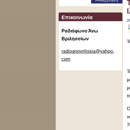
Επικοινωνία
2
Ραδιόφωνο Άνω
Βριλησσίων
Τ
radioano
vrilissi
a@yahoo.
com
Τ
μ
μ
τ
Ο
ν
7