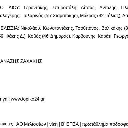
Ο ΙΛΙΟΥ: Γεροντάκης, Σπυροπάλη, Λίτσας, Ανταλής, Πλ
αλογέρης, Πυλαρινός (55' Σταματάκης), Μάκρας (82' Τόλιας), 
ΕΛΙΣΣΙΑ: Νικολάου, Κωνσταντάκης, Τσούπανος, Βολικάκης (85
59' Φάκης Δ.), Κοβός (46' Δημαράς), Καρβούνης, Καράτι, Γεωρ
ΑΝΑΣΗΣ ΖΑΧΑΚΗΣ
ηγή :
www.topiko24.gr
τικέτες
:
ΑΟ Μελισσίων
|
νίκη
|
Β' ΕΠΣΑ
|
πρωτάθλημα ποδοσφα