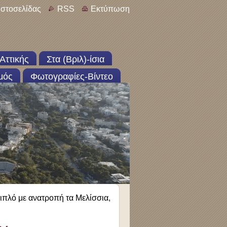
ιστοσελίδας
RSS
Εκτύπωση
Αττικής
Στα (Βριλ)-ίσια
μός
Φωτογραφίες-Βίντεο
διπλό με ανατροπή τα Μελίσσια,