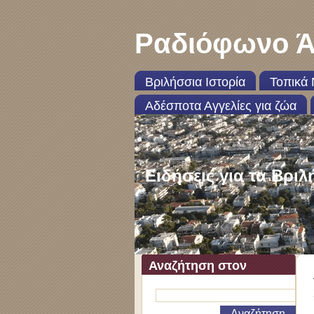
Ραδιόφωνο Ά
Βριλήσσια Ιστορία
Τοπικά 
Αδέσποτα Αγγελίες για ζώα
Ειδήσεις για τα Βριλ
Αναζήτηση στον
ιστότοπο