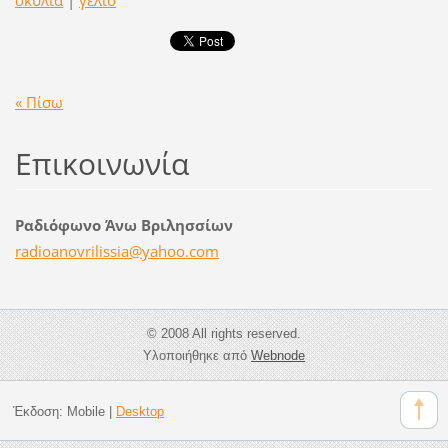
« Πίσω
Επικοινωνία
Ραδιόφωνο Άνω Βριλησσίων
radioano
vrilissi
a@yahoo.
com
© 2008 All rights reserved.
Υλοποιήθηκε από
Webnode
Έκδοση:
Mobile
|
Desktop