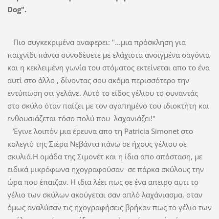
Dog".
Πιο συγκεκριμένα αναφερει: "...μια πρόσκληση για
παιχνίδι πάντα συνοδέυετε με ελάχιστα ανοιγμένα σαγόνια
και η κεκλειμένη γωνία του στόματος εκτείνεται απο το ένα
αυτί στο άλλο , δίνοντας σου ακόμα περισσότερο την
εντύπωση οτι γελάνε. Αυτό το είδος γέλιου το συναντάς
στο σκύλο όταν παίζει με τον αγαπημένο του ιδιοκτήτη και
ενθουσιάζεται τόσο πολύ που λαχανιάζει!"
Έγινε λοιπόν μια έρευνα απο τη Patricia Simonet στο
κολεγιό της Σιέρα Νεβάντα πάνω σε ήχους γέλιου σε
σκυλιά.Η ομάδα της Σιμονέτ και η ίδια απο απόσταση, με
ειδικά μικρόφωνα ηχογραφούσαν σε πάρκα σκύλους την
ώρα που έπαιζαν. Η ιδια λέει πως σε ένα απειρο αυτι το
γέλιο των σκύλων ακούγεται σαν απλό λαχάνιασμα, οταν
όμως αναλύσαν τις ηχογραφήσεις βρήκαν πως το γέλιο των