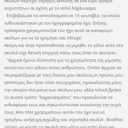
σκύλων περιέχει εκρήξεις εκπνοής σε ένα ευρύ φάσμα
συχνοτήτων σε σχέση με το απλό λαχάνιασμα.
Επιβεβαίωσε τα αποτελεσματα σε 15 κουτάβια τα οποία
ενθουσιάστηκαν με τον ήχογραφημένο ήχο. Επίσης
πρόσφατα χρησιμοποιήσε τον ήχο αυτό σε καταφύγιο
σκύλων για να τα ηρεμήσει και πέτυχε!
Ακόμη και όταν προσπαθούσε να μιμηθει το γέλιο αυτο στα
σκυλιά είχε θετική επιρροή πάνω τους όταν το ακούγαν.
"Αρχικά ήμουν δύσπιστη για τη χρησιμότητα της μίμησης
αυτού του του γέλιου στους ανθρώπους. Οπότε άρχισα να
πειραματίζομαι με τους δικούς μου σκύλους,οι πρώτες μου
απόπειρες δεν ήταν τόσο πετυχημένες ,προκαλώντας μόνο
την απορία στα ματια των σκύλων μου, αλλα τελικά βρήκα
το σωστό τρόπο "λαχανιάσματος" που προκαλούσε το
ενδιαφέρον τους και σηκωνόντουσαν κουνόντας την ουρά
τους. Απο τότε χρησιμοποιώ αυτόν τον ήχο για να
ηρεμήσω ανήσυχα,αγχώδης και ντροπαλά σκυλιά . Βοηθάει
επίσης να κοιτάς τα σκυλιά στα μάτια για πολύ λίγο και