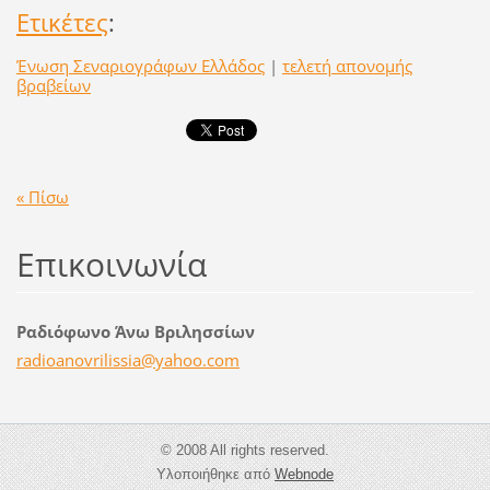
Ετικέτες
:
Ένωση Σεναριογράφων Ελλάδος
|
τελετή απονομής
βραβείων
« Πίσω
Επικοινωνία
Ραδιόφωνο Άνω Βριλησσίων
radioano
vrilissi
a@yahoo.
com
© 2008 All rights reserved.
Υλοποιήθηκε από
Webnode