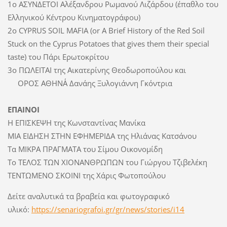
1ο ΑΣΥΝΔΕΤΟΙ Αλέξανδρου Ρωμανού Λιζάρδου (έπαθλο του
Ελληνικού Κέντρου Κινηματογράφου)
2ο CYPRUS SOIL MAFIA (or A Brief History of the Red Soil
Stuck on the Cyprus Potatoes that gives them their special
taste) του Πάρι Ερωτοκρίτου
3ο ΠΩΛΕΙΤΑΙ της Αικατερίνης Θεοδωροπούλου και
ΟΡΟΣ ΑΘΗΝΑ΄ Δανάης Ξυλογιάννη Γκόντρια
ΕΠΑΙΝΟΙ
Η ΕΠΙΣΚΕΨΗ της Κωνσταντίνας Μανίκα
ΜΙΑ ΕΙΔΗΣΗ ΣΤΗΝ ΕΦΗΜΕΡΙΔΑ της Ηλιάνας Κατσάνου
Τα ΜΙΚΡΑ ΠΡΑΓΜΑΤΑ του Σίμου Οικονομίδη
Το ΤΕΛΟΣ ΤΩΝ ΧΙΟΝΑΝΘΡΩΠΩΝ του Γιώργου Τζιβελέκη
ΤΕΝΤΩΜΕΝΟ ΣΚΟΙΝΙ της Χάρις Φωτοπούλου
Δείτε αναλυτικά τα βραβεία και φωτογραφικό
υλικό:
https://senariografoi.gr/gr/news/stories/i14