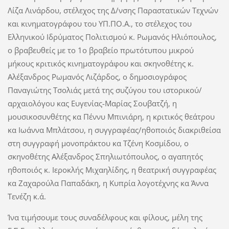
Λίζα Λινάρδου, στέλεχος της Δ/νσης Παραστατικών Τεχνών
και κινηματογράφου του ΥΠ.ΠΟ.Α., το στέλεχος του
Ελληνικού Ιδρύματος Πολιτισμού κ. Ρωμανός Ηλιόπουλος,
ο βραβευθείς με το 1ο βραβείο πρωτότυπου μικρού
μήκους κριτικός κινηματογράφου και σκηνοθέτης κ.
Αλέξανδρος Ρωμανός Λιζάρδος, ο δημοσιογράφος
Παναγιώτης Τσολιάς μετά της συζύγου του ιστορικού/
αρχαιολόγου κας Ευγενίας-Μαρίας Σουβατζή, η
μουσικοσυνθέτης κα Πέννυ Μπινιάρη, η κριτικός θεάτρου
κα Ιωάννα Μπλάτσου, η συγγραφέας/ηθοποιός διακριθείσα
στη συγγραφή μονοπράκτου κα Τζένη Κοσμίδου, ο
σκηνοθέτης Αλέξανδρος Σπηλιωτόπουλος, ο αγαπητός
ηθοποιός κ. Ιεροκλής Μιχαηλίδης, η θεατρική συγγραφέας
κα Ζαχαρούλα Παπαδάκη, η Κυπρία λογοτέχνης κα Άννα
Τενέζη κ.ά.
Ίνα τιμήσουμε τους συναδέλφους και φίλους, μέλη της