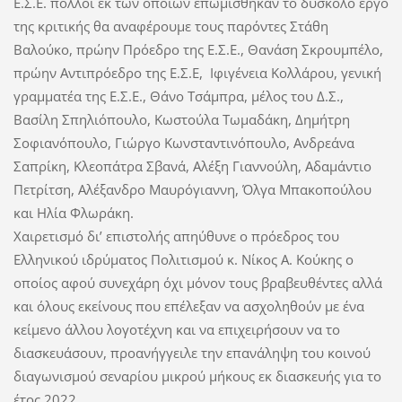
Ε.Σ.Ε. πολλοί εκ των οποίων επωμίσθηκαν το δύσκολο έργο
της κριτικής θα αναφέρουμε τους παρόντες Στάθη
Βαλούκο, πρώην Πρόεδρο της Ε.Σ.Ε., Θανάση Σκρουμπέλο,
πρώην Αντιπρόεδρο της Ε.Σ.Ε, Ιφιγένεια Κολλάρου, γενική
γραμματέα της Ε.Σ.Ε., Θάνο Τσάμπρα, μέλος του Δ.Σ.,
Βασίλη Σπηλιόπουλο, Κωστούλα Τωμαδάκη, Δημήτρη
Σοφιανόπουλο, Γιώργο Κωνσταντινόπουλο, Ανδρεάνα
Σαπρίκη, Κλεοπάτρα Σβανά, Αλέξη Γιαννούλη, Αδαμάντιο
Πετρίτση, Αλέξανδρο Μαυρόγιαννη, Όλγα Μπακοπούλου
και Ηλία Φλωράκη.
Χαιρετισμό δι’ επιστολής απηύθυνε ο πρόεδρος του
Ελληνικού ιδρύματος Πολιτισμού κ. Νίκος Α. Κούκης ο
οποίος αφού συνεχάρη όχι μόνον τους βραβευθέντες αλλά
και όλους εκείνους που επέλεξαν να ασχοληθούν με ένα
κείμενο άλλου λογοτέχνη και να επιχειρήσουν να το
διασκευάσουν, προανήγγειλε την επανάληψη του κοινού
διαγωνισμού σεναρίου μικρού μήκους εκ διασκευής για το
έτος 2022.