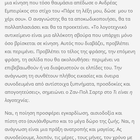
μια κίνηση που τόσο θαυμάσια απέδωσε ο Ανδρέας
Εμπειρίκος στο στίχο του «Πάρε τη λέξη μου, δώσε μου το
χέρι σου». Ο αναγνώστης θα τα αποκωδικοποιήσει, θα τα
πολλαπλασιάσει και θα τα προεκτείνει. «Το λογοτεχνικό
αντικείμενο είναι μια αλλόκοτη σβούρα που υπάρχει μόνο
όσο βρίσκεται σε κίνηση. Αυτός που διαβάζει, προβλέπει
και περιμένει. Προβλέπει το τέλος της φράσης, την επόμενη
φράση, τη σελίδα που θα ακολουθήσει∙ περιμένει να
επιβεβαιωθούν ή να διαψευστούν οι ελπίδες του. Την
ανάγνωση τη συνθέτουν πλήθος εικασίες και όνειρα
συνοδευμένα από αντίστοιχα ξυπνήματα, προσδοκίες και
απογοητεύσεις», σημειώνει ο Ζαν-Πολ Σαρτρ στο
Τι είναι η
λογοτεχνία;
.
Ναι, η ποίηση προσφέρει εγκαρδίωση, αισιοδοξία και
πίστη στο (συν)άνθρωπο και το μέγα δώρο της ζωής. Ναι, η
ανάγνωση είναι μια πράξη ανατροπής και μαγείας. Ας
συνοδεύουμε, λοιπόν, τις μέρες , τους μήνες, τον χρόνο με