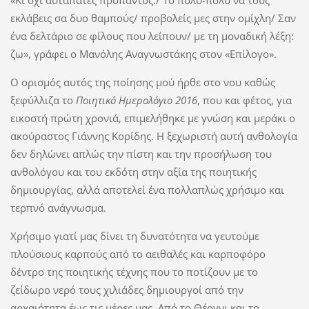
«Κι όχι αυταπάτες προπαντός./ Το πολύ-πολύ να τους
εκλάβεις σα δυο θαμπούς/ προβολείς μες στην ομίχλη/ Σαν
ένα δελτάριο σε φίλους που λείπουν/ με τη μοναδική λέξη:
ζω», γράφει ο Μανόλης Αναγνωστάκης στον «Επίλογο».
Ο ορισμός αυτός της ποίησης μού ήρθε στο νου καθώς
ξεφύλλιζα το
Ποιητικό Ημερολόγιο 2016
, που και φέτος, για
εικοστή πρώτη χρονιά, επιμελήθηκε με γνώση και μεράκι ο
ακούραστος Γιάννης Κορίδης. Η ξεχωριστή αυτή ανθολογία
δεν δηλώνει απλώς την πίστη και την προσήλωση του
ανθολόγου και του εκδότη στην αξία της ποιητικής
δημιουργίας, αλλά αποτελεί ένα πολλαπλώς χρήσιμο και
τερπνό ανάγνωσμα.
Χρήσιμο γιατί μας δίνει τη δυνατότητα να γευτούμε
πλούσιους καρπούς από το αειθαλές και καρποφόρο
δέντρο της ποιητικής τέχνης που το ποτίζουν με το
ζείδωρο νερό τους χιλιάδες δημιουργοί από την
αρχαιότητα έως τις μέρες μας. Από το Θέογνι και το